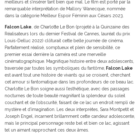
meilleurs et s’insérer tant bien que mal. Le film est porté par la
remarquable interprétation de Mallory Wanecque, nommée
dans la catégorie Meilleur Espoir Féminin aux Césars 2023.
Falcon Lake
, de
Charlotte Le Bon
(projeté à la Quinzaine des
Réalisateurs lors du dernier Festival de Cannes, lauréat du prix
Louis-Delluc 2022) clôturait cette belle journée de cinéma.
Parfaitement réalisé, somptueux et plein de sensibilité, ce
premier essai derrière la caméra est une merveille
cinématographique. Magnifique histoire entre deux adolescents,
traversée par toutes les symboliques du fantôme,
Falcon Lake
est avant tout une histoire de vivants qui se croisent, cherchant
cet amour si fantomatique dans les profondeurs de ce beau lac.
Charlotte Le Bon soigne aussi l’esthétique, avec des passages
nocturnes de toute beauté magnifiant la splendeur du soleil
couchant et de l’obscurité, faisant de ce lac un endroit rempli de
mystère et d’imagination. Les deux interprètes, Sara Montpetit et
Joseph Engel, incarnent brillamment cette candeur adolescente,
mais le principal personnage reste bel et bien ce lac, agissant
tel un aimant rapprochant ces deux âmes.