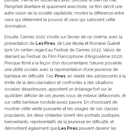
pensée, même en discernant avec difficulté le bien du mal.
Pamphlet libertaire et quasiment anarchiste, ce film décrit une
autre vision de la société capitaliste, montre la différence entre
ceux qui détiennent le pouvoir et ceux qui subissent cette
domination.
Ensuite, Cannes 2022 s’invite sur l’écran de ce cinéma, avec la
présentation de
Les Pires
, de
Lise Akoka et Romane Guéret
(prix Un certain regard au Festival de Cannes 2022, Valois de
diamant au Festival du Film Francophone d’Angoulême 2022).
Presque filmé à la façon d’un documentaire, l’œuvre possède
une utilité sociale, avec la représentation d’une jeunesse de
banlieue en difficulté. Ces
Pires
, en réalité des adolescents à la
limite de la déscolarisation et confrontés à des situations
sociales désastreuses, apportent un éclairage fort sur le
quotidien difficile de ces jeunes issus de milieux défavorisés, et
sur cette banlieue nordiste assez pauvre. En choisissant de
montrer cette vérité puissante et les visages de ces classes
populaires, les deux cinéastes livrent des portraits pudiques,
bienveillants, représentatifs de la jeunesse en difficulté, et
démontrent également que
Les Pires
peuvent devenir les