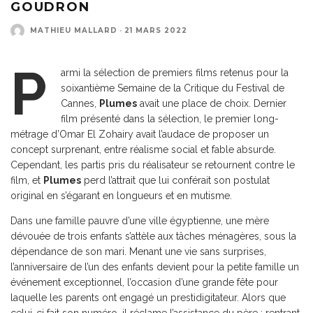
GOUDRON
MATHIEU MALLARD
·
21 MARS 2022
P
armi la sélection de premiers films retenus pour la
soixantième Semaine de la Critique du Festival de
Cannes,
Plumes
avait une place de choix. Dernier
film présenté dans la sélection, le premier long-
métrage d’Omar El Zohairy avait l’audace de proposer un
concept surprenant, entre réalisme social et fable absurde.
Cependant, les partis pris du réalisateur se retournent contre le
film, et
Plumes
perd l’attrait que lui conférait son postulat
original en s’égarant en longueurs et en mutisme.
Dans une famille pauvre d’une ville égyptienne, une mère
dévouée de trois enfants s’attèle aux tâches ménagères, sous la
dépendance de son mari. Menant une vie sans surprises,
l’anniversaire de l’un des enfants devient pour la petite famille un
événement exceptionnel, l’occasion d’une grande fête pour
laquelle les parents ont engagé un prestidigitateur. Alors que
celui-ci fait son numéro, il réclame l’assistance du père : rentrant