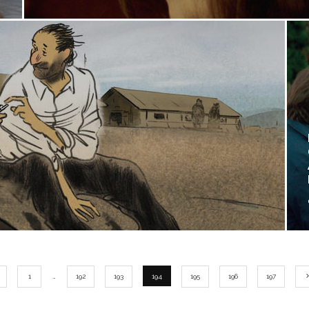
1
…
192
193
194
195
196
197