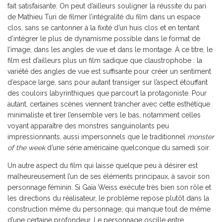
fait satisfaisante. On peut d’ailleurs souligner la réussite du pari
de Mathieu Turi de filmer l’intégralité du film dans un espace
clos, sans se cantonner à la fixité d’un huis clos et en tentant
d’intégrer le plus de dynamisme possible dans le format de
l’image, dans les angles de vue et dans le montage. À ce titre, le
film est d’ailleurs plus un film sadique que claustrophobe : la
variété des angles de vue est suffisante pour créer un sentiment
d’espace large, sans pour autant transiger sur l’aspect étouffant
des couloirs labyrinthiques que parcourt la protagoniste. Pour
autant, certaines scènes viennent trancher avec cette esthétique
minimaliste et tirer l’ensemble vers le bas, notamment celles
voyant apparaître des monstres sanguinolants peu
impressionnants, aussi impersonnels que le traditionnel
monster
of the week
d’une série américaine quelconque du samedi soir.
Un autre aspect du film qui laisse quelque peu à désirer est
malheureusement l’un de ses éléments principaux, à savoir son
personnage féminin. Si Gaïa Weiss exécute très bien son rôle et
les directions du réalisateur, le problème repose plutôt dans la
construction même du personnage, qui manque tout de même
d’une certaine profondeur. Le personnage oscille entre