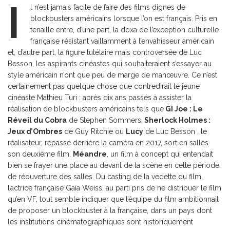
I
l n’est jamais facile de faire des films dignes de
blockbusters américains lorsque l’on est français. Pris en
tenaille entre, d’une part, la doxa de l’exception culturelle
française résistant vaillamment à l’envahisseur américain
et, d’autre part, la figure tutélaire mais controversée de Luc
Besson, les aspirants cinéastes qui souhaiteraient s’essayer au
style américain n’ont que peu de marge de manœuvre. Ce n’est
certainement pas quelque chose que contredirait le jeune
cinéaste Mathieu Turi : après dix ans passés à assister la
réalisation de blockbusters américains tels que
GI Joe : Le
Réveil du Cobra
de Stephen Sommers,
Sherlock Holmes :
Jeux d’Ombres
de Guy Ritchie ou
Lucy
de Luc Besson , le
réalisateur, repassé derrière la caméra en 2017, sort en salles
son deuxième film,
Méandre
, un film à concept qui entendait
bien se frayer une place au devant de la scène en cette période
de réouverture des salles. Du casting de la vedette du film,
l’actrice française Gaïa Weiss, au parti pris de ne distribuer le film
qu’en VF, tout semble indiquer que l’équipe du film ambitionnait
de proposer un blockbuster à la française, dans un pays dont
les institutions cinématographiques sont historiquement