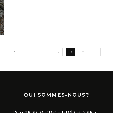
1
…
8
9
10
11
QUI SOMMES-NOUS?
Des amoureux du cinéma et des séries,