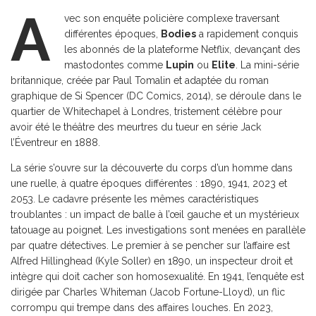
A
vec son enquête policière complexe traversant
différentes époques,
Bodies
a rapidement conquis
les abonnés de la plateforme Netflix, devançant des
mastodontes comme
Lupin
ou
Elite
. La mini-série
britannique, créée par Paul Tomalin et adaptée du roman
graphique de Si Spencer (DC Comics, 2014), se déroule dans le
quartier de Whitechapel à Londres, tristement célèbre pour
avoir été le théâtre des meurtres du tueur en série Jack
l’Éventreur en 1888.
La série s’ouvre sur la découverte du corps d’un homme dans
une ruelle, à quatre époques différentes : 1890, 1941, 2023 et
2053. Le cadavre présente les mêmes caractéristiques
troublantes : un impact de balle à l’œil gauche et un mystérieux
tatouage au poignet. Les investigations sont menées en parallèle
par quatre détectives. Le premier à se pencher sur l’affaire est
Alfred Hillinghead (Kyle Soller) en 1890, un inspecteur droit et
intègre qui doit cacher son homosexualité. En 1941, l’enquête est
dirigée par Charles Whiteman (Jacob Fortune-Lloyd), un flic
corrompu qui trempe dans des affaires louches. En 2023,