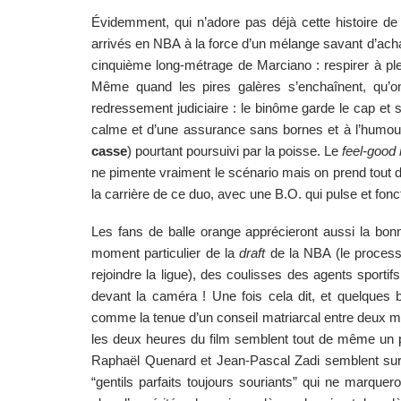
Évidemment, qui n’adore pas déjà cette histoire de 
arrivés en NBA à la force d’un mélange savant d’acharn
cinquième long-métrage de Marciano : respirer à ple
Même quand les pires galères s’enchaînent, qu’on 
redressement judiciaire : le binôme garde le cap et 
calme et d’une assurance sans bornes et à l’humou
casse
) pourtant poursuivi par la poisse. Le 
feel-good
ne pimente vraiment le scénario mais on prend tout 
la carrière de ce duo, avec une B.O. qui pulse et fonc
Les fans de balle orange apprécieront aussi la bonne
moment particulier de la 
draft 
de la NBA (le process
rejoindre la ligue), des coulisses des agents sporti
devant la caméra ! Une fois cela dit, et quelques 
comme la tenue d’un conseil matriarcal entre deux mèr
les deux heures du film semblent tout de même un p
Raphaël Quenard et Jean-Pascal Zadi semblent surj
“gentils parfaits toujours souriants” qui ne marquer