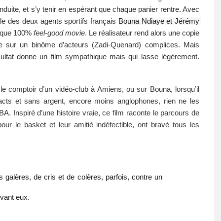
points, il faut trouver le bon élan, la bonne ligne de conduite, et s’y tenir en espérant que chaque panier rentre. Avec 
ble des deux agents sportifs français 
Bouna Ndiaye et Jérémy 
taque 100% 
feel-good movie
. Le réalisateur rend alors une copie 
e sur un binôme d’acteurs (Zadi-Quenard) complices. Mais 
ultat donne un film sympathique mais qui lasse légèrement. 
le comptoir d’un vidéo-club à Amiens, ou sur Bouna, lorsqu’il 
acts et sans argent, encore moins anglophones, rien ne les 
. Inspiré d’une histoire vraie, ce film raconte le parcours de 
ur le basket et leur amitié indéfectible, ont bravé tous les 
 galères, de cris et de colères, parfois, contre un 
evant eux. 