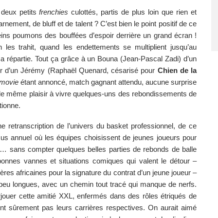
deux petits 
frenchies
 culottés, partis de plus loin que rien et 
ement, de bluff et de talent ? C’est bien le point positif de ce 
ins poumons des bouffées d’espoir derrière un grand écran ! 
les trahit, quand les endettements se multiplient jusqu’au 
sa répartie. Tout ça grâce à un Bouna (Jean-Pascal Zadi) d’un 
r d’un Jérémy (Raphaël Quenard, césarisé pour 
Chien de la 
 movie
 étant annoncé, match gagnant attendu, aucune surprise 
de même plaisir à vivre quelques-uns des rebondissements de 
tionne.
 retranscription de l’univers du basket professionnel, de ce 
us annuel où les équipes choisissent de jeunes joueurs pour 
fs… sans compter quelques belles parties de rebonds de balle 
bonnes vannes et situations comiques qui valent le détour – 
es africaines pour la signature du contrat d’un jeune joueur – 
eu longues, avec un chemin tout tracé qui manque de nerfs. 
ouer cette amitié XXL, enfermés dans des rôles étriqués de 
ont sûrement pas leurs carrières respectives. On aurait aimé 