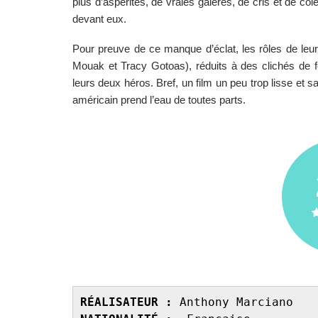
plus d’aspérités, de vraies galères, de cris et de colè
devant eux. 
Pour preuve de ce manque d’éclat, les rôles de leu
Mouak et Tracy Gotoas), réduits à des clichés de fe
leurs deux héros. Bref, un film un peu trop lisse et s
américain prend l’eau de toutes parts. 
RÉALISATEUR :
 Anthony Marciano