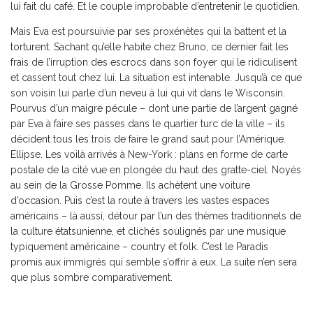
lui fait du café. Et le couple improbable d’entretenir le quotidien.
Mais Eva est poursuivie par ses proxénètes qui la battent et la
torturent. Sachant qu’elle habite chez Bruno, ce dernier fait les
frais de l’irruption des escrocs dans son foyer qui le ridiculisent
et cassent tout chez lui. La situation est intenable. Jusqu’à ce que
son voisin lui parle d’un neveu à lui qui vit dans le Wisconsin.
Pourvus d’un maigre pécule – dont une partie de l’argent gagné
par Eva à faire ses passes dans le quartier turc de la ville – ils
décident tous les trois de faire le grand saut pour l’Amérique.
Ellipse. Les voilà arrivés à New-York : plans en forme de carte
postale de la cité vue en plongée du haut des gratte-ciel. Noyés
au sein de la Grosse Pomme. Ils achètent une voiture
d’occasion. Puis c’est la route à travers les vastes espaces
américains – là aussi, détour par l’un des thèmes traditionnels de
la culture étatsunienne, et clichés soulignés par une musique
typiquement américaine – country et folk. C’est le Paradis
promis aux immigrés qui semble s’offrir à eux. La suite n’en sera
que plus sombre comparativement.