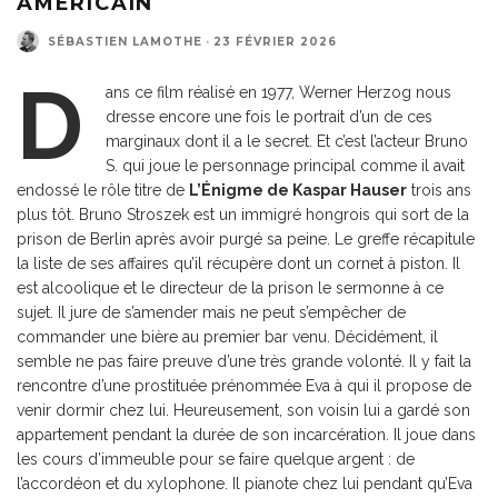
AMÉRICAIN
SÉBASTIEN LAMOTHE
·
23 FÉVRIER 2026
D
ans ce film réalisé en 1977, Werner Herzog nous
dresse encore une fois le portrait d’un de ces
marginaux dont il a le secret. Et c’est l’acteur Bruno
S. qui joue le personnage principal comme il avait
endossé le rôle titre de
L’Énigme de Kaspar Hauser
trois ans
plus tôt. Bruno Stroszek est un immigré hongrois qui sort de la
prison de Berlin après avoir purgé sa peine. Le greffe récapitule
la liste de ses affaires qu’il récupère dont un cornet à piston. Il
est alcoolique et le directeur de la prison le sermonne à ce
sujet. Il jure de s’amender mais ne peut s’empêcher de
commander une bière au premier bar venu. Décidément, il
semble ne pas faire preuve d’une très grande volonté. Il y fait la
rencontre d’une prostituée prénommée Eva à qui il propose de
venir dormir chez lui. Heureusement, son voisin lui a gardé son
appartement pendant la durée de son incarcération. Il joue dans
les cours d’immeuble pour se faire quelque argent : de
l’accordéon et du xylophone. Il pianote chez lui pendant qu’Eva