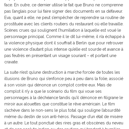
face. En outre, ce dernier utilise le fait que Bruno ne comprenne
pas l’anglais pour lui faire signer des documents en sa défaveur.
Eva, quant à elle, ne peut s’empêcher de reprendre sa routine de
prostituée avec les clients routiers du restaurant où elle travaille.
Scènes crues qui soulignent l’humiliation à laquelle est voué le
personnage principal. Comme il le dit lui-même, il n’a échappé à
la violence physique dont il souffrait à Berlin que pour retrouver
une violence d’autant plus intense qu’elle est sourde et avance à
pas feutrés en présentant un visage souriant – et portant une
cravate.
La suite n’est qu’une destruction à marche forcée de toutes les
illusions de Bruno qui s’enfonce peu à peu dans la folie, associé
à son voisin qui dénonce un complot contre eux. Mais de
complot il n’y a que le scénario du film qui voue ses
personnages à la déchéance tandis qu’il dénonce en filigrane le
miroir aux alouettes que constitue le rêve américain. Le film
s’achève dans le non-sens le plus total qui souligne l’absurdité
même du destin de son anti-héros. Passage d’un état de misère
à un autre. Le tout ponctué des rires gras et obscènes du neveu