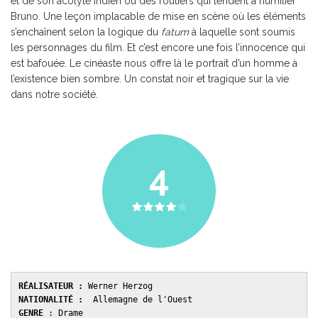
et de son acolyte indien ou des routiers qui tendent à humilier
Bruno. Une leçon implacable de mise en scène où les éléments
s’enchaînent selon la logique du
fatum
à laquelle sont soumis
les personnages du film. Et c’est encore une fois l’innocence qui
est bafouée. Le cinéaste nous offre là le portrait d’un homme à
l’existence bien sombre. Un constat noir et tragique sur la vie
dans notre société.
4
RÉALISATEUR :
 Werner Herzog
NATIONALITÉ :
  Allemagne de l'Ouest
GENRE 
: Drame