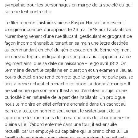
sympathie pour les personnages en marge de la société ou qui
se rebellent contre elle.
Le film reprend l’histoire vraie de Kaspar Hauser, adolescent
d’origine inconnue, qui apparaît le 26 mai 1828 aux habitants de
Nuremberg venant d’une rue titubant, gesticulant et grognant de
façon incompréhensible, tenant en sa main une lettre destinée
au commandant en chef du 4ème escadron du 6ème régiment
de chevau-légers, indiquant que son père aurait appartenu à ce
régiment ainsi que sa date de naissance – le 30 avril 1812. On
l’emmène devant le capitaine en question et un examen a lieu au
cours duquel on se rend compte que le garçon ne parle pas, se
tient à peine debout et recrache ce qu’on lui donne à manger. Il
ne sait écrire que son nom. Il est ainsi d’emblée le sujet d’une
curiosité bien naturelle de la part des habitants. Un prologue
nous le montre en effet enfermé enchaîné dans un cachot au
pain et à l’eau, un homme seul venant le visiter avant de lui
apprendre les rudiments de la marche puis de l’abandonner en
pleine ville. D’abord enfermé dans une tour, il est ensuite
recueilli par un employé du capitaine qui le prend chez lui. La
famille de ce dernier, gens simples, se montrent bienveillants