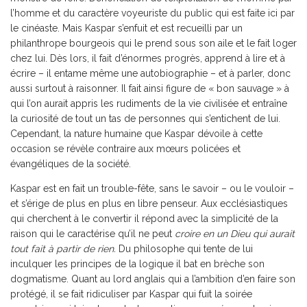
l’homme et du caractère voyeuriste du public qui est faite ici par
le cinéaste. Mais Kaspar s’enfuit et est recueilli par un
philanthrope bourgeois qui le prend sous son aile et le fait loger
chez lui. Dès lors, il fait d’énormes progrès, apprend à lire et à
écrire – il entame même une autobiographie – et à parler, donc
aussi surtout à raisonner. Il fait ainsi figure de « bon sauvage » à
qui l’on aurait appris les rudiments de la vie civilisée et entraîne
la curiosité de tout un tas de personnes qui s’entichent de lui.
Cependant, la nature humaine que Kaspar dévoile à cette
occasion se révèle contraire aux mœurs policées et
évangéliques de la société.
Kaspar est en fait un trouble-fête, sans le savoir – ou le vouloir –
et s’érige de plus en plus en libre penseur. Aux ecclésiastiques
qui cherchent à le convertir il répond avec la simplicité de la
raison qui le caractérise qu’il ne peut
croire en un Dieu qui aurait
tout fait à partir de rien.
Du philosophe qui tente de lui
inculquer les principes de la logique il bat en brèche son
dogmatisme. Quant au lord anglais qui a l’ambition d’en faire son
protégé, il se fait ridiculiser par Kaspar qui fuit la soirée