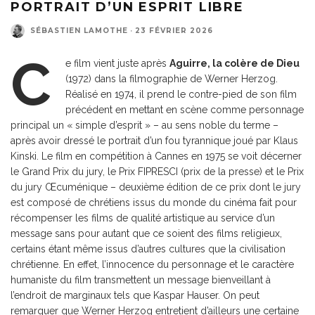
PORTRAIT D’UN ESPRIT LIBRE
SÉBASTIEN LAMOTHE
·
23 FÉVRIER 2026
C
e film vient juste après
Aguirre, la colère de Dieu
(1972) dans la filmographie de Werner Herzog.
Réalisé en 1974, il prend le contre-pied de son film
précédent en mettant en scène comme personnage
principal un « simple d’esprit » – au sens noble du terme –
après avoir dressé le portrait d’un fou tyrannique joué par Klaus
Kinski. Le film en compétition à Cannes en 1975 se voit décerner
le Grand Prix du jury, le Prix FIPRESCI (prix de la presse) et le Prix
du jury Œcuménique – deuxième édition de ce prix dont le jury
est composé de chrétiens issus du monde du cinéma fait pour
récompenser les films de qualité artistique au service d’un
message sans pour autant que ce soient des films religieux,
certains étant même issus d’autres cultures que la civilisation
chrétienne. En effet, l’innocence du personnage et le caractère
humaniste du film transmettent un message bienveillant à
l’endroit de marginaux tels que Kaspar Hauser. On peut
remarquer que Werner Herzog entretient d’ailleurs une certaine