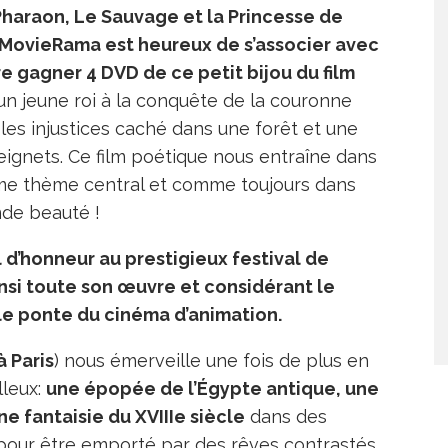
Pharaon, Le Sauvage et la Princesse de
, MovieRama est heureux de s’associer avec
re gagner 4 DVD de ce petit bijou du film
un jeune roi à la conquête de la couronne
les injustices caché dans une forêt et une
ignets. Ce film poétique nous entraîne dans
mme thème central et comme toujours dans
nde beauté !
l d’honneur au prestigieux festival de
nsi toute son œuvre et considérant le
le ponte du cinéma d’animation.
 à Paris
) nous émerveille une fois de plus en
lleux:
une épopée de l’Égypte antique, une
 fantaisie du XVIIIe siècle
dans des
pour être emporté par des rêves contrastés,