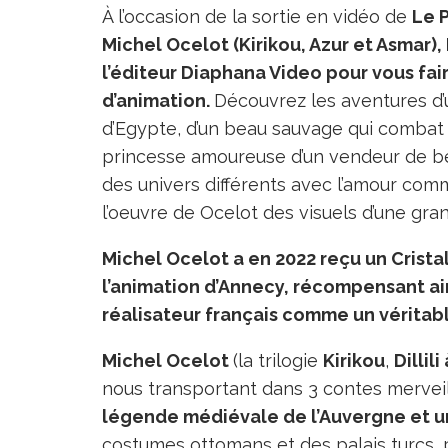
À l’occasion de la sortie en vidéo de
Le 
Michel Ocelot (Kirikou, Azur et Asmar)
l’éditeur Diaphana Video pour vous fai
d’animation.
Découvrez les aventures d’
d’Egypte, d’un beau sauvage qui combat 
princesse amoureuse d’un vendeur de be
des univers différents avec l’amour co
l’oeuvre de Ocelot des visuels d’une gra
Michel Ocelot a en 2022 reçu un Crista
l’animation d’Annecy, récompensant ai
réalisateur français comme un véritab
Michel Ocelot
(la trilogie
Kirikou
,
Dillili
nous transportant dans 3 contes mervei
légende médiévale de l’Auvergne et une
costumes ottomans et des palais turcs, 