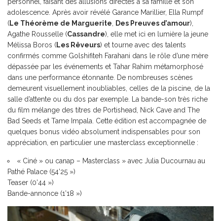
personnel, faisant des allusions directes à sa famille et son
adolescence. Après avoir révélé Garance Marillier, Ella Rumpf
(
Le Théorème de Marguerite
,
Des Preuves d’amour
),
Agathe Rousselle (
Cassandre
), elle met ici en lumière la jeune
Mélissa Boros (
Les Rêveurs
) et tourne avec des talents
confirmés comme Golshifiteh Farahani dans le rôle d’une mère
dépassée par les événements et Tahar Rahim métamorphosé
dans une performance étonnante. De nombreuses scènes
demeurent visuellement inoubliables, celles de la piscine, de la
salle d’attente ou du dos par exemple. La bande-son très riche
du film mélange des titres de Portishead, Nick Cave and The
Bad Seeds et Tame Impala. Cette édition est accompagnée de
quelques bonus vidéo absolument indispensables pour son
appréciation, en particulier une masterclass exceptionnelle :
« Ciné » ou canap – Masterclass » avec Julia Ducournau au
Pathé Palace (54’25 »)
Teaser (0’44 »)
Bande-annonce (1’18 »)