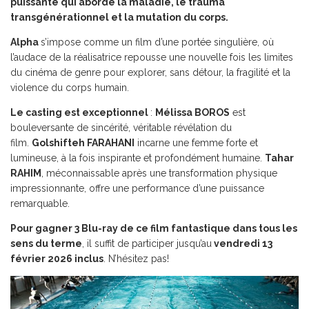
puissante qui aborde la maladie, le trauma
transgénérationnel et la mutation du corps.
Alpha
s’impose comme un film d’une portée singulière, où
l’audace de la réalisatrice repousse une nouvelle fois les limites
du cinéma de genre pour explorer, sans détour, la fragilité et la
violence du corps humain.
Le casting est exceptionnel
:
Mélissa BOROS
est
bouleversante de sincérité, véritable révélation du
film.
Golshifteh FARAHANI
incarne une femme forte et
lumineuse, à la fois inspirante et profondément humaine.
Tahar
RAHIM
, méconnaissable après une transformation physique
impressionnante, offre une performance d’une puissance
remarquable.
Pour gagner 3 Blu-ray de ce film fantastique dans tous les
sens du terme
, il suffit de participer jusqu’au
vendredi 13
février 2026 inclus
. N’hésitez pas!