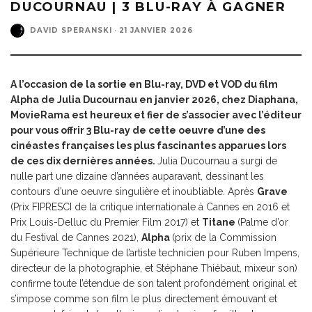
DUCOURNAU | 3 BLU-RAY À GAGNER
DAVID SPERANSKI
·
21 JANVIER 2026
A l’occasion de la sortie en Blu-ray, DVD et VOD du film
Alpha
de Julia Ducournau en janvier 2026, chez Diaphana,
MovieRama est heureux et fier de s’associer avec l’éditeur
pour vous offrir 3 Blu-ray de cette oeuvre d’une des
cinéastes françaises les plus fascinantes apparues lors
de ces dix dernières années.
Julia Ducournau a surgi de
nulle part une dizaine d’années auparavant, dessinant les
contours d’une oeuvre singulière et inoubliable. Après
Grave
(Prix FIPRESCI de la critique internationale à Cannes en 2016 et
Prix Louis-Delluc du Premier Film 2017) et
Titane
(Palme d’or
du Festival de Cannes 2021),
Alpha
(prix de la Commission
Supérieure Technique de l’artiste technicien pour Ruben Impens,
directeur de la photographie, et Stéphane Thiébaut, mixeur son)
confirme toute l’étendue de son talent profondément original et
s’impose comme son film le plus directement émouvant et