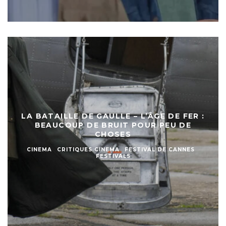
LA BATAILLE DE GAULLE – L’ÂGE DE FER :
BEAUCOUP DE BRUIT POUR PEU DE
CHOSES
CINEMA
CRITIQUES CINEMA
FESTIVAL DE CANNES
FESTIVALS