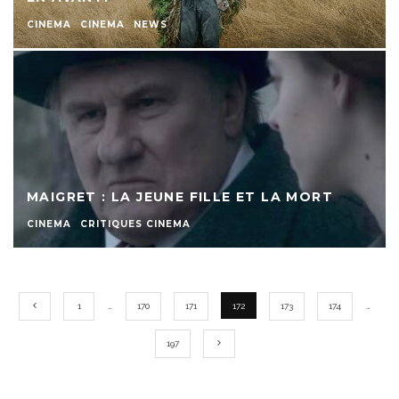
CINEMA
CINEMA
NEWS
MAIGRET : LA JEUNE FILLE ET LA MORT
CINEMA
CRITIQUES CINEMA
1
…
170
171
172
173
174
…
197