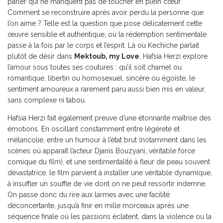
parler qui ne manquent pas de toucher en plein cœur.
Comment se reconstruire après avoir perdu la personne que
l’on aime ? Telle est la question que pose délicatement cette
œuvre sensible et authentique, où la rédemption sentimentale
passe à la fois par le corps et l’esprit. Là où Kechiche parlait
plutôt de désir dans
Mektoub, my Love
, Hafsia Herzi explore
l’amour sous toutes ses coutures : qu’il soit charnel ou
romantique, libertin ou homosexuel, sincère ou égoïste, le
sentiment amoureux a rarement paru aussi bien mis en valeur,
sans complexe ni tabou.
Hafsia Herzi fait également preuve d’une étonnante maîtrise des
émotions. En oscillant constamment entre légèreté et
mélancolie, entre un humour à l’état brut (notamment dans les
scènes où apparaît l’acteur Djanis Bouzyani, véritable force
comique du film), et une sentimentalité à fleur de peau souvent
dévastatrice, le film parvient à installer une véritable dynamique,
à insuffler un souffle de vie dont on ne peut ressortir indemne.
On passe donc du rire aux larmes avec une facilité
déconcertante, jusqu’à finir en mille morceaux après une
séquence finale où les passions éclatent, dans la violence ou la