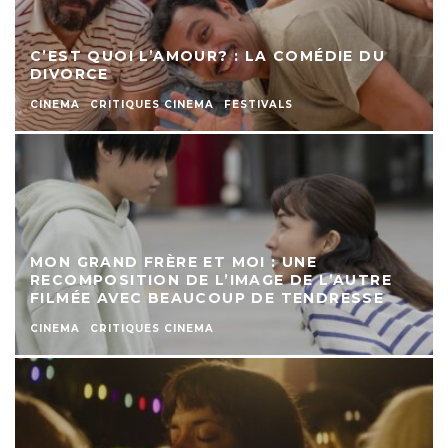
C’EST QUOI L’AMOUR? : LA COMÉDIE DU
DIVORCE
CINEMA
CRITIQUES CINEMA
FESTIVALS
MON GRAND FRÈRE ET MOI : UNE
RECOMPOSITION DE L’IMAGE DE L’AUTRE
FILMÉE AVEC BEAUCOUP DE TENDRESSE
CINEMA
CRITIQUES CINEMA