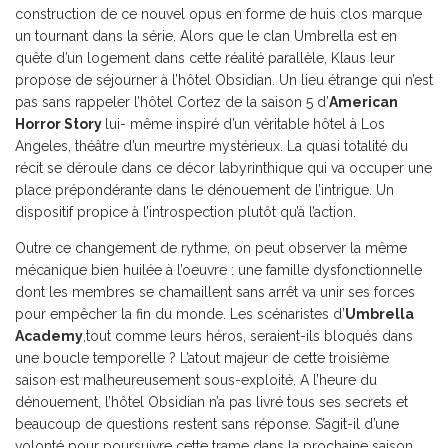
construction de ce nouvel opus en forme de huis clos marque
un tournant dans la série. Alors que le clan Umbrella est en
quête d’un logement dans cette réalité parallèle, Klaus leur
propose de séjourner à l’hôtel Obsidian. Un lieu étrange qui n’est
pas sans rappeler l’hôtel Cortez de la saison 5 d’
American
Horror Story
lui- même inspiré d’un véritable hôtel à Los
Angeles, théâtre d’un meurtre mystérieux. La quasi totalité du
récit se déroule dans ce décor labyrinthique qui va occuper une
place prépondérante dans le dénouement de l’intrigue. Un
dispositif propice à l’introspection plutôt qu’à l’action.
Outre ce changement de rythme, on peut observer la même
mécanique bien huilée à l’oeuvre : une famille dysfonctionnelle
dont les membres se chamaillent sans arrêt va unir ses forces
pour empêcher la fin du monde. Les scénaristes d’
Umbrella
Academy
,tout comme leurs héros, seraient-ils bloqués dans
une boucle temporelle ? L’atout majeur de cette troisième
saison est malheureusement sous-exploité. A l’heure du
dénouement, l’hôtel Obsidian n’a pas livré tous ses secrets et
beaucoup de questions restent sans réponse. S’agit-il d’une
volonté pour poursuivre cette trame dans la prochaine saison