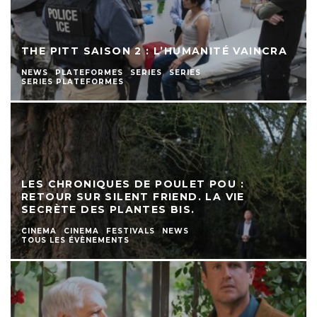
THE PITT SAISON 2 : L’HUMANITÉ VAINCRA
NEWS
PLATEFORMES
SERIES
SERIES
SERIES PLATEFORMES
LES CHRONIQUES DE POULET POU :
RETOUR SUR SILENT FRIEND. LA VIE
SECRÈTE DES PLANTES BIS.
CINEMA
CINEMA
FESTIVALS
NEWS
TOUS LES ÉVÈNEMENTS