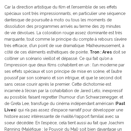
Car la direction artistique du film et l’ensemble de ses effets
spéciaux sont très impressionnants, en particulier une séquence
dantesque de poursuite à moto ou tous les moments de
dissolution des programmes arrivés au terme des 29 minutes
de vie dévolues. La coloration rouge assez dominante est très
marquante, tout comme le principe du compte à rebours s’avère
très efficace, d’un point de vue dramatique. Malheureusement, à
côté de ces éléments esthétiques de pointe,
Tron : Ares
doit se
coltiner un scénario vieillot et dépassé. Ce qui fait qu’on a
l’impression que deux films cohabitent en un : l’un moderne par
ses effets spéciaux et son principe de mise en scène, et l’autre
poussif par son scénario et son intrigue, et que le second doit
sans cesse courir après le premier. Cette dichotomie est
incarnée à l’écran par la cohabitation de Jared Leto, inexpressif
au possible, faisant regretter l’humour d’un Schwarzenegger, et
de Greta Lee, transfuge du cinéma indépendant américain (
Past
Lives
) qui n’a pas assez d’espace narratif pour développer une
histoire assez intéressante de rivalité/rapport familial avec sa
soeur décédée. En l’espèce, cela tient aussi au fait que Joachim
Rønning (Maléfique : le Pouvoir du Mal) soit bien davantage un