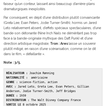
faiseur qu’un conteur, laissant ainsi beaucoup d’arrière-plans
dramaturgiques inexploités.
Par conséquent, en dépit d’une distribution plutôt convaincante
(Greta Lee, Evan Peters, Jodie Turner-Smith), hormis un Jared
Leto relativement absent, d’effets spéciaux spectaculaires, d’une
bande-son détonante (Nine Inch Nails ne déméritant pas trop
face à la bande-originale mythique des Daft Punk) et d’une
direction artistique magistrale,
Tron : Ares
laisse un souvenir
plutôt mitigé, en raison d’une scénarisation, comme on le dit
dans le film, « défaillante ».
Note : 3/5.
RÉALISATEUR :
 Joachim Rønning
NATIONALITÉ :
  américaine 
GENRE 
: science-fiction, action 
AVEC : 
Jared Leto, Greta Lee, Evan Peters, Gillian 
Anderson, Jodie Turner-Smith, Jeff Bridges 
DURÉE : 
1h59 
DISTRIBUTEUR : 
The Walt Disney Company France 
SORTIE LE 
8 octobre 2025 