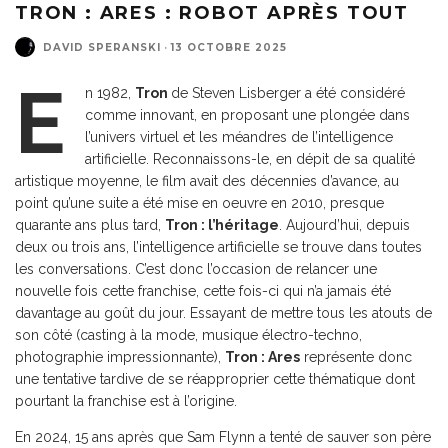
TRON : ARES : ROBOT APRÈS TOUT
DAVID SPERANSKI
·
13 OCTOBRE 2025
E
n 1982,
Tron
de Steven Lisberger a été considéré
comme innovant, en proposant une plongée dans
l’univers virtuel et les méandres de l’intelligence
artificielle. Reconnaissons-le, en dépit de sa qualité
artistique moyenne, le film avait des décennies d’avance, au
point qu’une suite a été mise en oeuvre en 2010, presque
quarante ans plus tard,
Tron : l’héritage
. Aujourd’hui, depuis
deux ou trois ans, l’intelligence artificielle se trouve dans toutes
les conversations. C’est donc l’occasion de relancer une
nouvelle fois cette franchise, cette fois-ci qui n’a jamais été
davantage au goût du jour. Essayant de mettre tous les atouts de
son côté (casting à la mode, musique électro-techno,
photographie impressionnante),
Tron : Ares
représente donc
une tentative tardive de se réapproprier cette thématique dont
pourtant la franchise est à l’origine.
En 2024, 15 ans après que Sam Flynn a tenté de sauver son père