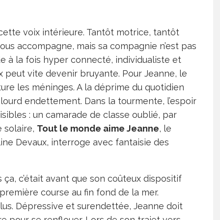
 cette voix intérieure. Tantôt motrice, tantôt
lle nous accompagne, mais sa compagnie n’est pas
e à la fois hyper connecté, individualiste et
ix peut vite devenir bruyante. Pour Jeanne, le
riture les méninges. A la déprime du quotidien
 lourd endettement. Dans la tourmente, l’espoir
sibles : un camarade de classe oublié, par
 solaire,
Tout le monde aime Jeanne
, le
ine Devaux, interroge avec fantaisie des
ça, c’était avant que son coûteux dispositif
première course au fin fond de la mer.
lus. Dépressive et surendettée, Jeanne doit
 pour se renflouer. Lors de son trajet vers