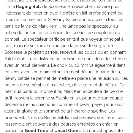
film à
Raging Bull
de Scorsese. En revanche, il s’avère plus
intéressant de noter en quoi il diffère en fait profondément de
l’oeuvre scorsesienne. Si Benny Safdie donne accès à tous les
pans de la vie de Mark Kerr, il ne lance pas le spectateur au
milieu de l’action, que ce soient les scènes de couple ou de
combat. Le spectateur participe en tant que voyeur principal à
tout, mais ne se trouve en aucune façon sur le ring, là où
Scorsese le projetait parfois, recevant les coups ou en donnant.
Safdie établit une distance qui permet de considérer les choses
avec un recul bienvenu. Le choix du 16 mm va également dans
ce sens, avec son grain volontairement désuet. A partir de là,
Benny Safdie se permet de mettre en place une réflexion sur les
notions de vulnérabilité masculine, de victoire et de défaite. Ce
n’est qu’à partir du moment où Mark Kerr acceptera de perdre,
qu’il trouvera la sérénité suffisante en lui, pour que son couple
devienne moins chaotique, comme s’il devait payer pour avoir
atteint la gloire et le sommet de la hiérarchie sportive. Les
précédents films de Benny Safdie, réalisés avec son frère Josh,
ressemblaient souvent à des courses effrénées en enfer, en
particulier
Good Time
et
Uncut Gems
. Ce nouvel opus solo