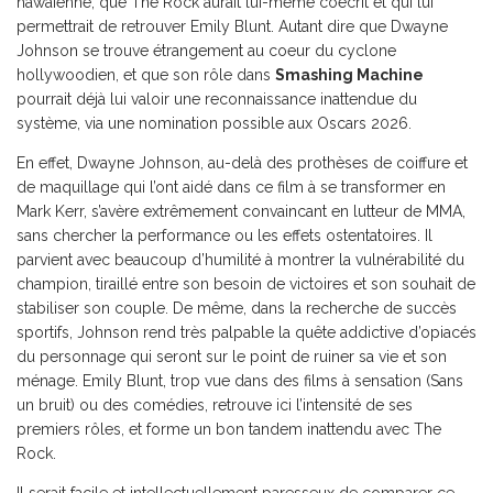
hawaïenne, que The Rock aurait lui-même coécrit et qui lui
permettrait de retrouver Emily Blunt. Autant dire que Dwayne
Johnson se trouve étrangement au coeur du cyclone
hollywoodien, et que son rôle dans
Smashing Machine
pourrait déjà lui valoir une reconnaissance inattendue du
système, via une nomination possible aux Oscars 2026.
En effet, Dwayne Johnson, au-delà des prothèses de coiffure et
de maquillage qui l’ont aidé dans ce film à se transformer en
Mark Kerr, s’avère extrêmement convaincant en lutteur de MMA,
sans chercher la performance ou les effets ostentatoires. Il
parvient avec beaucoup d’humilité à montrer la vulnérabilité du
champion, tiraillé entre son besoin de victoires et son souhait de
stabiliser son couple. De même, dans la recherche de succès
sportifs, Johnson rend très palpable la quête addictive d’opiacés
du personnage qui seront sur le point de ruiner sa vie et son
ménage. Emily Blunt, trop vue dans des films à sensation (Sans
un bruit) ou des comédies, retrouve ici l’intensité de ses
premiers rôles, et forme un bon tandem inattendu avec The
Rock.
Il serait facile et intellectuellement paresseux de comparer ce