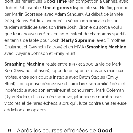
dont les remarqués
Good Time
(en compétition à Cannes, avec
Robert Pattinson) et
Uncut gems
(disponible sur Netflix, produit
par Martin Scorsese, avec Adam Sandler). Au début de l’année
2024, Benny Safdie a annoncé la séparation amicale de son
tandem artistique avec son frère Josh. L’ironie du sort a voulu
que leurs nouveaux films en solo traitent de champions sportifs :
en tennis de table pour Josh (
Marty Supreme
, avec Timothée
Chalamet et Gwyneth Paltrow) et en MMA (
Smashing Machine
,
avec Dwyane Johnson et Emily Blunt).
Smashing Machine
relate entre 1997 et 2000 la vie de Mark
Kerr (Dwyane Johnson), légende du sport et des arts martiaux
mixtes, entre son couple instable avec Dawn Staples (Emily
Blunt), son épouse dépressive et suicidaire, son amitié fidèle et
indéfectible avec son entraîneur et concurrent , Mark Coleman
(Ryan Bader), et sa carrière sportive, jalonnée de nombreuses
victoires et de rares échecs, alors qu’il lutte contre une sérieuse
addiction aux opiacés.
Après les courses effrénées de
Good