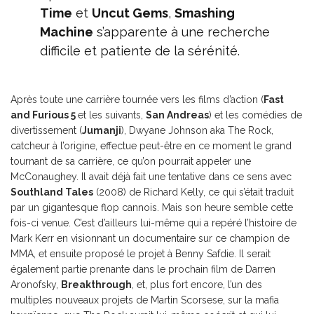
Time
et
Uncut Gems
,
Smashing
Machine
s’apparente à une recherche
difficile et patiente de la sérénité.
Après toute une carrière tournée vers les films d’action (
Fast
and Furious 5
et les suivants,
San Andreas
) et les comédies de
divertissement (
Jumanji
), Dwyane Johnson aka The Rock,
catcheur à l’origine, effectue peut-être en ce moment le grand
tournant de sa carrière, ce qu’on pourrait appeler une
McConaughey. Il avait déjà fait une tentative dans ce sens avec
Southland Tales
(2008) de Richard Kelly, ce qui s’était traduit
par un gigantesque flop cannois. Mais son heure semble cette
fois-ci venue. C’est d’ailleurs lui-même qui a repéré l’histoire de
Mark Kerr en visionnant un documentaire sur ce champion de
MMA, et ensuite proposé le projet à Benny Safdie. Il serait
également partie prenante dans le prochain film de Darren
Aronofsky,
Breakthrough
, et, plus fort encore, l’un des
multiples nouveaux projets de Martin Scorsese, sur la mafia