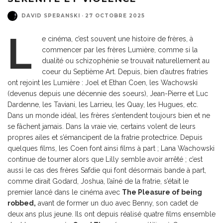
DAVID SPERANSKI
·
27 OCTOBRE 2025
L
e cinéma, c’est souvent une histoire de frères, à
commencer par les frères Lumière, comme si la
dualité ou schizophénie se trouvait naturellement au
coeur du Septième Art. Depuis, bien d’autres fratries
ont rejoint les Lumière : Joel et Ethan Coen, les Wachowski
(devenus depuis une décennie des soeurs), Jean-Pierre et Luc
Dardenne, les Taviani, les Larrieu, les Quay, les Hugues, etc.
Dans un monde idéal, les frères s’entendent toujours bien et ne
se fâchent jamais. Dans la vraie vie, certains volent de leurs
propres ailes et s’émancipent de la fratrie protectrice. Depuis
quelques films, les Coen font ainsi films à part ; Lana Wachowski
continue de tourner alors que Lilly semble avoir arrêté ; c’est
aussi le cas des frères Safdie qui font désormais bande à part,
comme dirait Godard, Joshua, l’aîné de la fratrie, s’était le
premier lancé dans le cinéma avec
The Pleasure of being
robbed,
avant de former un duo avec Benny, son cadet de
deux ans plus jeune. Ils ont depuis réalisé quatre films ensemble