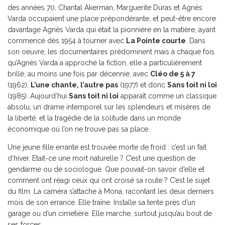
des années 70, Chantal Akerman, Marguerite Duras et Agnès
Varda occupaient une place prépondérante, et peut-être encore
davantage Agnès Varda qui était la pionnière en la matière, ayant
commencé dès 1954 à tourner avec
La Pointe courte
. Dans
son oeuvre, les documentaires prédominent mais à chaque fois
qu’Agnès Varda a approché la fiction, elle a particulièrement
brillé, au moins une fois par décennie, avec
Cléo de 5 à 7
(1962),
L’une chante, l’autre pas
(1977) et donc
Sans toit ni loi
(1985). Aujourd’hui
Sans toit ni loi
apparaît comme un classique
absolu, un drame intemporel sur les splendeurs et misères de
la liberté, et la tragédie de la solitude dans un monde
économique où l’on ne trouve pas sa place.
Une jeune fille errante est trouvée morte de froid : c’est un fait
d’hiver. Etait-ce une mort naturelle ? C’est une question de
gendarme ou de sociologue. Que pouvait-on savoir d’elle et
comment ont réagi ceux qui ont croisé sa route ? C’est le sujet
du film. La caméra s’attache à Mona, racontant les deux derniers
mois de son errance. Elle traîne. Installe sa tente près d’un
garage ou d’un cimetière. Elle marche, surtout jusqu’au bout de
ses forces.