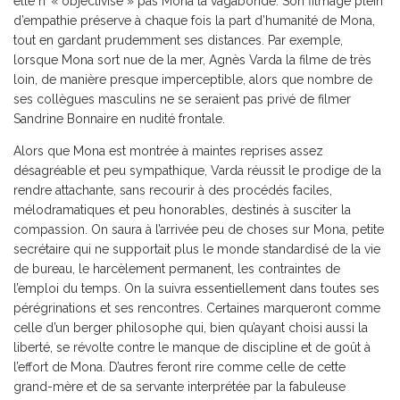
elle n’ « objectivise » pas Mona la vagabonde. Son filmage plein
d’empathie préserve à chaque fois la part d’humanité de Mona,
tout en gardant prudemment ses distances. Par exemple,
lorsque Mona sort nue de la mer, Agnès Varda la filme de très
loin, de manière presque imperceptible, alors que nombre de
ses collègues masculins ne se seraient pas privé de filmer
Sandrine Bonnaire en nudité frontale.
Alors que Mona est montrée à maintes reprises assez
désagréable et peu sympathique, Varda réussit le prodige de la
rendre attachante, sans recourir à des procédés faciles,
mélodramatiques et peu honorables, destinés à susciter la
compassion. On saura à l’arrivée peu de choses sur Mona, petite
secrétaire qui ne supportait plus le monde standardisé de la vie
de bureau, le harcèlement permanent, les contraintes de
l’emploi du temps. On la suivra essentiellement dans toutes ses
pérégrinations et ses rencontres. Certaines marqueront comme
celle d’un berger philosophe qui, bien qu’ayant choisi aussi la
liberté, se révolte contre le manque de discipline et de goût à
l’effort de Mona. D’autres feront rire comme celle de cette
grand-mère et de sa servante interprétée par la fabuleuse