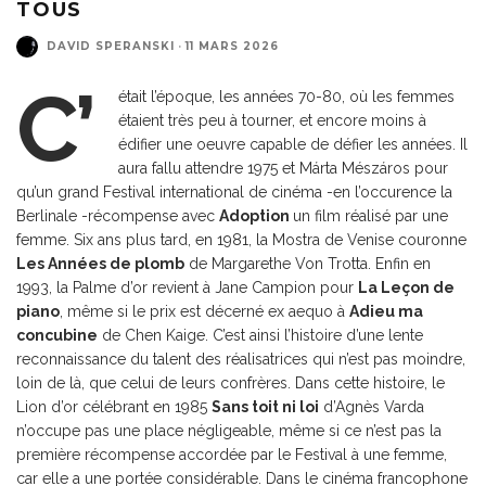
TOUS
DAVID SPERANSKI
·
11 MARS 2026
C’
était l’époque, les années 70-80, où les femmes
étaient très peu à tourner, et encore moins à
édifier une oeuvre capable de défier les années. Il
aura fallu attendre 1975 et Márta Mészáros pour
qu’un grand Festival international de cinéma -en l’occurence la
Berlinale -récompense avec
Adoption
un film réalisé par une
femme. Six ans plus tard, en 1981, la Mostra de Venise couronne
Les Années de plomb
de Margarethe Von Trotta. Enfin en
1993, la Palme d’or revient à Jane Campion pour
La Leçon de
piano
, même si le prix est décerné ex aequo à
Adieu ma
concubine
de Chen Kaige. C’est ainsi l’histoire d’une lente
reconnaissance du talent des réalisatrices qui n’est pas moindre,
loin de là, que celui de leurs confrères. Dans cette histoire, le
Lion d’or célébrant en 1985
Sans toit ni loi
d’Agnès Varda
n’occupe pas une place négligeable, même si ce n’est pas la
première récompense accordée par le Festival à une femme,
car elle a une portée considérable. Dans le cinéma francophone