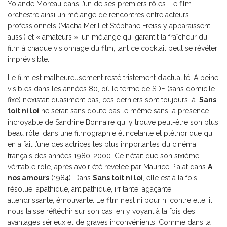
Yolande Moreau dans l’un de ses premiers rôles. Le film
orchestre ainsi un mélange de rencontres entre acteurs
professionnels (Macha Méril et Stéphane Freiss y apparaissent
aussi) et « amateurs », un mélange qui garantit la fraîcheur du
film à chaque visionnage du film, tant ce cocktail peut se révéler
imprévisible.
Le film est malheureusement resté tristement d’actualité. A peine
visibles dans les années 80, où le terme de SDF (sans domicile
fixe) n’existait quasiment pas, ces derniers sont toujours là.
Sans
toit ni loi
ne serait sans doute pas le même sans la présence
incroyable de Sandrine Bonnaire qui y trouve peut-être son plus
beau rôle, dans une filmographie étincelante et pléthorique qui
en a fait l’une des actrices les plus importantes du cinéma
français des années 1980-2000. Ce n’était que son sixième
véritable rôle, après avoir été révélée par Maurice Pialat dans
A
nos amours
(1984). Dans
Sans toit ni loi
, elle est à la fois
résolue, apathique, antipathique, irritante, agaçante,
attendrissante, émouvante. Le film n’est ni pour ni contre elle, il
nous laisse réfléchir sur son cas, en y voyant à la fois des
avantages sérieux et de graves inconvénients. Comme dans la