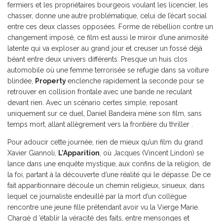
fermiers et les propriétaires bourgeois voulant les licencier, les
chasser, donne une autre problématique, celui de l’écart social
entre ces deux classes opposées. Forme de rébellion contre un
changement imposé, ce film est aussi le miroir d’une animosité
latente qui va exploser au grand jour et creuser un fossé déjà
béant entre deux univers différents. Presque un huis clos
automobile où une femme terrorisée se refugie dans sa voiture
blindée,
Property
enclenche rapidement la seconde pour se
retrouver en collision frontale avec une bande ne reculant
devant rien. Avec un scénario certes simple, reposant
uniquement sur ce duel, Daniel Bandeira mène son film, sans
temps mort, allant allègrement vers la frontière du thriller .
Pour adoucir cette journée, rien de mieux qu’un film du grand
Xavier Giannoli,
L’Apparition
, où Jacques (Vincent Lindon) se
lance dans une enquête mystique, aux confins de la religion, de
la foi, partant à la découverte d’une réalité qui le dépasse. De ce
fait apparitionnaire découle un chemin religieux, sinueux, dans
lequel ce journaliste endeuillé par la mort d’un collègue
rencontre une jeune fille prétendant avoir vu la Vierge Marie.
Chargé d ’établir la véracité des faits, entre mensonges et