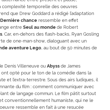
la complexité temporelle des oeuvres
pprend que Drew Goddard a rédigé l’adaptation
 Dernière chance
ressemble en effet
lange entre
Seul au monde
de Robert
s
. Car, en-dehors des flash-backs, Ryan Gosling
orte de one-man-show, dialoguant avec un
nde aventure Lego
, au bout de 50 minutes de
de Denis Villeneuve ou
Abyss
de James
r ont opté pour le ton de la comédie dans la
e et l’extra-terrestre. Sous des airs ludiques, il
assionnante du film : comment communiquer avec
blant de langage commun. Le film pâtit surtout
t conventionnellement humaniste, qui ne le
te oeuvre ressemble en fait à une resucée