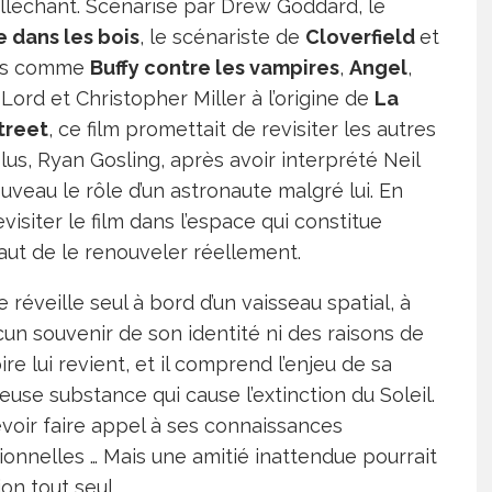
lléchant. Scénarisé par Drew Goddard, le
 dans les bois
, le scénariste de
Cloverfield
et
ues comme
Buffy contre les vampires
,
Angel
,
 Lord et Christopher Miller à l’origine de
La
treet
, ce film promettait de revisiter les autres
lus, Ryan Gosling, après avoir interprété Neil
uveau le rôle d’un astronaute malgré lui. En
isiter le film dans l’espace qui constitue
faut de le renouveler réellement.
réveille seul à bord d’un vaisseau spatial, à
un souvenir de son identité ni des raisons de
e lui revient, et il comprend l’enjeu de sa
euse substance qui cause l’extinction du Soleil.
evoir faire appel à ses connaissances
ionnelles … Mais une amitié inattendue pourrait
ion tout seul.