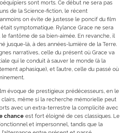
 coéquipiers sont morts. Ce début ne sera pas
s de la Science-fiction, le récent
anmoins on évite de justesse le poncif du film
s
était symptomatique. Rylance Grace ne sera
le fantôme de sa bien-aimée. En revanche, il
né jusque-là, à des années-lumière de la Terre.
ignes narratives, celle du présent où Grace va
ale qui le conduit à sauver le monde (à la
stement aphasique), et l’autre, celle du passé où
eminement.
ilm évoque de prestigieux prédécesseurs, en le
 clairs, même si la recherche mémorielle peut
ports avec un extra-terrestre la complicité avec
re chance
est fort éloigné de ces classiques. Le
nctionnel et impersonnel, tandis que la
 l’alternance entre présent et passé,