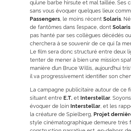
qu’une barbe hirsute et mal taillée. Ses
sans vous évoquer quelques lieux commun
Passengers
, le moins récent
Solaris
. Né
de fantômes dans l’espace, dont
Solari
pas hanté par ses collègues décédés ou 
cherchera à se souvenir de ce qui l’a me
Le film sera donc structuré entre deux l
tenter de mener à bien une mission spati
manière d’un Bruce Willis, aujourd’hui tri
il va progressivement identifier son ch
La campagne publicitaire autour de ce f
situant entre
E.T.
et
Interstellar
. Soyons
évoquer de loin
Interstellar
, et les rap
la créature de Spielberg,
Projet derniè
style cinématographique demeure très fo
construction narrative est, en-dehors de