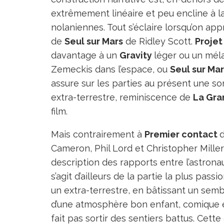
extrêmement linéaire et peu encline à 
nolaniennes. Tout s’éclaire lorsqu’on a
de
Seul sur Mars
de Ridley Scott.
Projet
davantage à un
Gravity
léger ou un mé
Zemeckis dans l’espace, ou
Seul sur Mar
assure sur les parties au présent une s
extra-terrestre, reminiscence de
La Gra
film.
Mais contrairement à
Premier contact
Cameron, Phil Lord et Christopher Mille
description des rapports entre l’astronaut
s’agit d’ailleurs de la partie la plus p
un extra-terrestre, en bâtissant un sem
d’une atmosphère bon enfant, comique e
fait pas sortir des sentiers battus. Cet