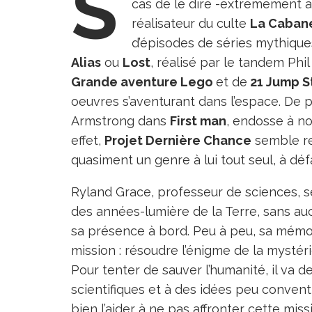
S
cas de le dire -extrêmement a
réalisateur du culte
La Cabane
d’épisodes de séries mythiq
Alias
ou
Lost
, réalisé par le tandem Phil
Grande aventure Lego
et de
21 Jump S
oeuvres s’aventurant dans l’espace. De p
Armstrong dans
First man
, endosse à no
effet,
Projet Dernière Chance
semble rev
quasiment un genre à lui tout seul, à dé
Ryland Grace, professeur de sciences, se 
des années-lumière de la Terre, sans auc
sa présence à bord. Peu à peu, sa mémoir
mission : résoudre l’énigme de la mystéri
Pour tenter de sauver l’humanité, il va d
scientifiques et à des idées peu convent
bien l’aider à ne pas affronter cette miss