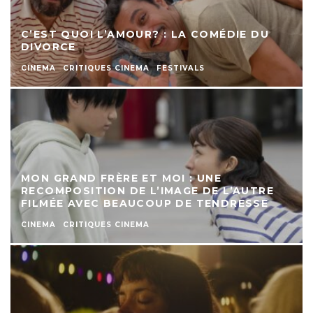
C’EST QUOI L’AMOUR? : LA COMÉDIE DU
DIVORCE
CINEMA
CRITIQUES CINEMA
FESTIVALS
MON GRAND FRÈRE ET MOI : UNE
RECOMPOSITION DE L’IMAGE DE L’AUTRE
FILMÉE AVEC BEAUCOUP DE TENDRESSE
CINEMA
CRITIQUES CINEMA