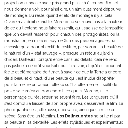
projection cannoise avoir pris grand plaisir à étirer son film, et
nous donner à voir, pour ainsi dire, un film quasiment dépourvu
de montage. Du reste, quand effets de montage il y a, cela
s’avère maladroit et inutile. Moreno ne se trouve pas à la hauteur
de ce qu’il entend nous faire ressentir, qu’il s’agisse de l’empathie
que l’on devrait ressentir pour chacun des protagonistes, ou la
monstration, en mise en abyme (l’un des personnages est un
cinéaste qui a pour objectif de restituer, par son art, la beauté de
la nature) d’un « état sauvage », presque un retour au jardin
d’Eden. D’ailleurs, lorsqu’il entre dans les détails, cela ne rend
pas justice à ce qu’il voudrait nous faire voir, et qu’il est pourtant
facile et élémentaire de filmer, à savoir ce que la Terre a encore
de si beau et d’intact, d’une beauté qu’il est inutile d’apprêter
pour la mettre en valeur : elle se suffit à elle même, il suffit de
poser sa caméra au bon endroit, ce que ni Moreno, ni le
personnage du réalisateur ne savent faire. Les longueurs qu’ il
s’est complu à laisser, de son propre aveu, desservent le film. La
photographie, est, elle aussi, décevante, ainsi que la mise en
scène. Sans être un téléfilm,
Los Delincuentes
ne brille ni par
sa beauté ni sa dextérité. Les effets stylistiques et expérimentaux