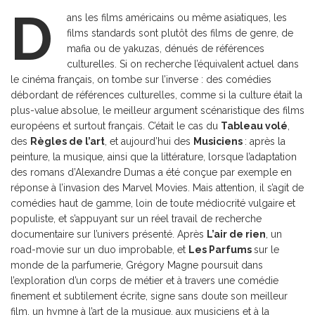
D
ans les films américains ou même asiatiques, les
films standards sont plutôt des films de genre, de
mafia ou de yakuzas, dénués de références
culturelles. Si on recherche l’équivalent actuel dans
le cinéma français, on tombe sur l’inverse : des comédies
débordant de références culturelles, comme si la culture était la
plus-value absolue, le meilleur argument scénaristique des films
européens et surtout français. C’était le cas du
Tableau volé
,
des
Règles de l’art
, et aujourd’hui des
Musiciens
: après la
peinture, la musique, ainsi que la littérature, lorsque l’adaptation
des romans d’Alexandre Dumas a été conçue par exemple en
réponse à l’invasion des Marvel Movies. Mais attention, il s’agit de
comédies haut de gamme, loin de toute médiocrité vulgaire et
populiste, et s’appuyant sur un réel travail de recherche
documentaire sur l’univers présenté. Après
L’air de rien
, un
road-movie sur un duo improbable, et
Les Parfums
sur le
monde de la parfumerie, Grégory Magne poursuit dans
l’exploration d’un corps de métier et à travers une comédie
finement et subtilement écrite, signe sans doute son meilleur
film, un hymne à l’art de la musique, aux musiciens et à la