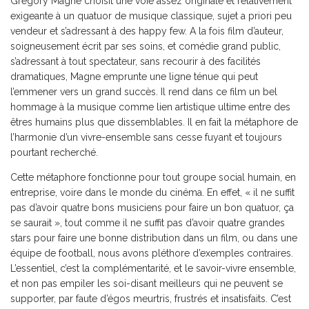
Grégory Magne choisit une voie assez originale et relativement
exigeante à un quatuor de musique classique, sujet a priori peu
vendeur et s’adressant à des happy few. A la fois film d’auteur,
soigneusement écrit par ses soins, et comédie grand public,
s’adressant à tout spectateur, sans recourir à des facilités
dramatiques, Magne emprunte une ligne ténue qui peut
l’emmener vers un grand succès. Il rend dans ce film un bel
hommage à la musique comme lien artistique ultime entre des
êtres humains plus que dissemblables. Il en fait la métaphore de
l’harmonie d’un vivre-ensemble sans cesse fuyant et toujours
pourtant recherché.
Cette métaphore fonctionne pour tout groupe social humain, en
entreprise, voire dans le monde du cinéma. En effet, « il ne suffit
pas d’avoir quatre bons musiciens pour faire un bon quatuor, ça
se saurait », tout comme il ne suffit pas d’avoir quatre grandes
stars pour faire une bonne distribution dans un film, ou dans une
équipe de football, nous avons pléthore d’exemples contraires.
L’essentiel, c’est la complémentarité, et le savoir-vivre ensemble,
et non pas empiler les soi-disant meilleurs qui ne peuvent se
supporter, par faute d’égos meurtris, frustrés et insatisfaits. C’est