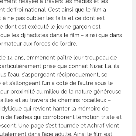
rgement relayée à travers les médias et les
’effroi national. C’est ainsi que le film a
à ne pas oublier les faits et ce dont est
e dont est exécuté le jeune garçon est
que les djihadistes dans le film – ainsi que dans
formateur aux forces de l’ordre.
in de 14 ans, emmènent paître leur troupeau de
articulièrement prisé que connaît Nizar. Là, ils
ous l’eau, s’aspergeant réciproquement, se
t s’allongeant l’un à côté de l’autre sous le
 leur proximité au milieu de la nature généreuse
ailles et au travers de chemins rocailleux –
dyllique qui revient hanter la mémoire de
en de flashes qui corroborent l’émotion triste et
escent. Une page s’est tournée et Achraf vient
alement dans l’âge adulte. Ainsi le film est