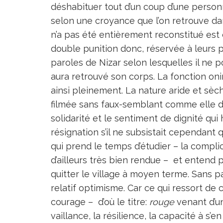
déshabituer tout d’un coup d’une person
selon une croyance que l’on retrouve da
n’a pas été entièrement reconstitué est
double punition donc, réservée à leurs p
paroles de Nizar selon lesquelles il ne
aura retrouvé son corps. La fonction onir
ainsi pleinement. La nature aride et sèch
filmée sans faux-semblant comme elle doi
solidarité et le sentiment de dignité qui 
résignation s’il ne subsistait cependant 
qui prend le temps d’étudier – la complici
d’ailleurs très bien rendue – et entend 
quitter le village à moyen terme. Sans pa
relatif optimisme. Car ce qui ressort de 
courage – d’où le titre:
rouge
venant d’u
vaillance, la résilience, la capacité à s’