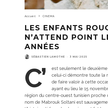
Accueil
CINEMA
LES ENFANTS ROU
N’ATTEND POINT 
ANNÉES
SÉBASTIEN LAMOTHE
·
3 MAI 2025
C’
est seulement le deuxième 
celui-ci démontre toute la m
de faire valoir à cette occas
ayant eu lieu le 15 novemb
région du centre-ouest tunisien proche d
nom de Mabrouk Soltani est sauvagement 