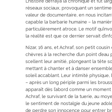
L’histoire défraya la chronique et fut la
réseaux sociaux, provoquant un sentiment d
valeur de documentaire, en nous incitant 
capable la barbarie humaine – la manièr
particulièrement atroce. Le motif qu’invo
la réalité est que ce dernier servait d’in
Nizar, 16 ans, et Achraf, son petit cous
chèvres à la recherche d’un point d’eau p
scellent leur amitié, plongeant la tête s
mettant à chanter et à danser ensemble e
soleil accablant. Leur intimité physique,
– après un long périple parmi les brouss
apparaît dès l’abord comme un moment i
Achraf, le survivant de la tuerie, au moy
le sentiment de nostalgie du jeune adol
de perdre son innocence pour entrer brut