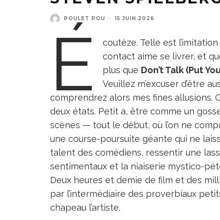
POULET POU
·
15 JUIN 2026
É
coutèze. Telle est l’imitati
contact aime se livrer, et q
plus que
Don’t Talk (Put Y
Veuillez m’excuser d’être aus
comprendrez alors mes fines allusions. Ce
deux états. Petit a, être comme un gosse 
scènes — tout le début, où l’on ne compr
une course-poursuite géante qui ne laiss
talent des comédiens, ressentir une las
sentimentaux et la niaiserie mystico-pét
Deux heures et demie de film et des mill
par l’intermédiaire des proverbiaux petit
chapeau l’artiste.