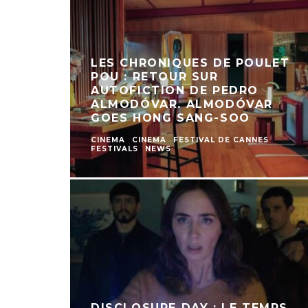
LES CHRONIQUES DE POULET
POU : RETOUR SUR
AUTOFICTION DE PEDRO
ALMODÓVAR. ALMODÓVAR
GOES HONG SANG-SOO
CINEMA
CINEMA
FESTIVAL DE CANNES
FESTIVALS
NEWS
DISCLOSURE DAY : LE TEMPS