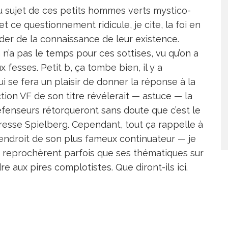
u sujet de ces petits hommes verts mystico-
t ce questionnement ridicule, je cite, la foi en
er de la connaissance de leur existence.
n’a pas le temps pour ces sottises, vu qu’on a
x fesses. Petit b, ça tombe bien, il y a
 se fera un plaisir de donner la réponse à la
uction VF de son titre révélerait — astuce — la
éfenseurs rétorqueront sans doute que c’est le
téresse Spielberg. Cependant, tout ça rappelle à
’endroit de son plus fameux continuateur — je
s reprochèrent parfois que ses thématiques sur
 aux pires complotistes. Que diront-ils ici.