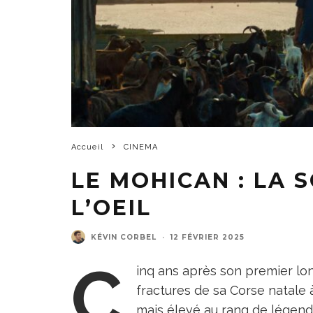
Accueil
CINEMA
LE MOHICAN : LA 
L’OEIL
KÉVIN CORBEL
·
12 FÉVRIER 2025
C
inq ans après son premier l
fractures de sa Corse natale à
mais élevé au rang de légend