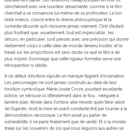
s’enchaînent avec une lourdeur désarmante, comme si le film
cherchait à se convaincre lui-même de sa profondeur. Le ton
reste indécis, coincé entre le drame philosophique et la
comédie absurde qu’il n’assume jamais vraiment. C’est d’autant
plus frustrant que, visuellement, tout est impeccable : les
décors, en particulier, sont pensés avec une précision qui donne
réellement corps à cette idée de monde devenu hostile, et le
travail sur les proportions est sans doute ce que le film a de
plus inspiré. Dommage que cette rigueur formelle serve une
introspection si stérile.
À ce défaut d’écriture s’ajoute un manque flagrant d’incarnation.
Les personnages ne sont jamais construits au-delà de leur
fonction symbolique. Marie-Josée Croze, pourtant excellente
actrice, se retrouve ici littéralement dans le flou : reléguée à
l’arrière-plan, filmée dans l’ombre, elle n’existe qu’en faire-valoir
de Dujardin, dont la mise en avant constante finit par tourner à la
démonstration narcissique. Le film aurait pu parler de
vulnérabilité, il ne parle finalement que de vanité. Et si la morale
finale sur les souvenirs de soi que nous léguons aux autres se