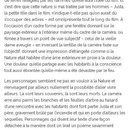
de terres ravagées par les flammes qu’elle aura l’idée du film. Et
c’est dire que cette nature si mal traitée par les hommes – Justa,
la petite fille dans le film, n’indique-t-elle pas qu’on aurait dû
s’occuper des arbres – est omniprésente tout le long du film. A
l’occasion d’un cadre formé par une fenêtre donnant sur le
paysage extérieur à l’intérieur même du cadre de la caméra, ou
filmée à travers un point de vue subjectif – celui de la vieille
dame aveugle – en inversant la lentille de la caméra fixée sur
l’objectif, donnant une impression d’étrangeté comme si la
Nature était habitée d’une âme extérieure en proie à la douleur.
Une douleur qu’elle partage avec les habitants à la conscience
tout aussi ébranlée qu’elle-même a été dévastée par le feu.
Les personnages semblent ne pas en vouloir à la Nature et
n’envisagent par ailleurs nullement la possibilité d’aller vivre
ailleurs. Là sont leurs souvenirs, là sont leurs morts. La caméra
erre ainsi parmi les branches et les feuilles d’arbre au hasard
d’une rencontre avec les habitants dont font partie Justa et son
père, gravement brûlé par l’incendie et qui en porte d’ailleurs les
séquelles. Personnages qui disent leur texte d’une façon
détachée à la manière dont on lirait un poème savamment