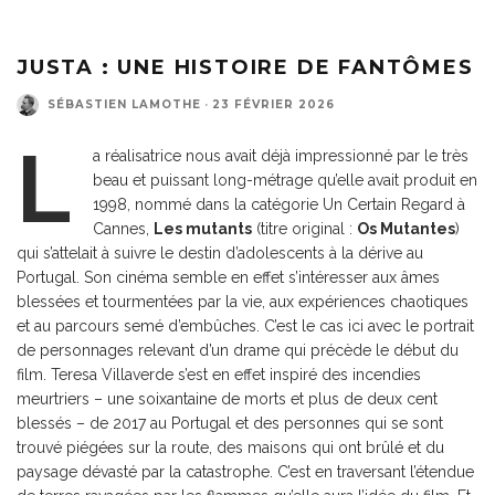
JUSTA : UNE HISTOIRE DE FANTÔMES
SÉBASTIEN LAMOTHE
·
23 FÉVRIER 2026
L
a réalisatrice nous avait déjà impressionné par le très
beau et puissant long-métrage qu’elle avait produit en
1998, nommé dans la catégorie Un Certain Regard à
Cannes,
Les mutants
(titre original :
Os Mutantes
)
qui s’attelait à suivre le destin d’adolescents à la dérive au
Portugal. Son cinéma semble en effet s’intéresser aux âmes
blessées et tourmentées par la vie, aux expériences chaotiques
et au parcours semé d’embûches. C’est le cas ici avec le portrait
de personnages relevant d’un drame qui précède le début du
film. Teresa Villaverde s’est en effet inspiré des incendies
meurtriers – une soixantaine de morts et plus de deux cent
blessés – de 2017 au Portugal et des personnes qui se sont
trouvé piégées sur la route, des maisons qui ont brûlé et du
paysage dévasté par la catastrophe. C’est en traversant l’étendue