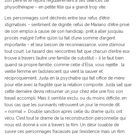
son père et le rejoint régulièrement à ses séances de
physiothérapie – en petite fille qui a grandi trop vite.
Les personnages sont déchirés entre leur refus d’être
stigmatisés – sentiment de dignité, refus de Mariano d’être privé
de son emploi à cause de son handicap, prêt à aller jusqu’au
procès malgré l’offre qu’on lui fait d’une somme d’argent
importante – et leur besoin de reconnaissance, voire d’amour
tout court. Le hasard des rencontres fait que chacun d’entre eux
trouve à travers l’autre une famille de substitut – il le faut bien
quand sa propre famille, comme celle d’Elsa, vous rejette : la
vieille femme en l’adolescent qui vient la sauver et
réciproquement, Justa en la psychiatre qui fait office de mère
pour elle avec la fragilité que la relation comporte. Justa sait que
cette dernière devra retourner un jour chez elle une fois son
travail accompli. Mais il semble exclu, ou du moins difficile, en
tous cas que les survivants retrouvent un jour le monde dit
« normal ». Double sanction après celle du drame qu’ils ont
vécu. C’est tout le drame de la reconstruction personnelle qui
nous est donné à voir à travers le film. Un désir louable de
suivre ces personnages fracassés par l’existence mais un film