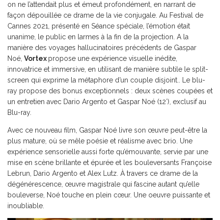
on ne l’attendait plus et émeut profondément, en narrant de
façon dépouillée ce drame de la vie conjugale. Au Festival de
Cannes 2021, présenté en Séance spéciale, l’émotion était
unanime, le public en larmes à la fin de la projection. A la
manière des voyages hallucinatoires précédents de Gaspar
Noé,
Vortex
propose une expérience visuelle inédite,
innovatrice et immersive, en utilisant de manière subtile le split-
screen qui exprime la métaphore d’un couple disjoint.. Le blu-
ray propose des bonus exceptionnels : deux scènes coupées et
un entretien avec Dario Argento et Gaspar Noé (12′), exclusif au
Blu-ray.
Avec ce nouveau film, Gaspar Noé livre son œuvre peut-être la
plus mature, où se mêle poésie et réalisme avec brio. Une
expérience sensorielle aussi forte qu’émouvante, servie par une
mise en scène brillante et épurée et les bouleversants Françoise
Lebrun, Dario Argento et Alex Lutz. À travers ce drame de la
dégénérescence, œuvre magistrale qui fascine autant qu’elle
bouleverse, Noé touche en plein cœur. Une oeuvre puissante et
inoubliable.