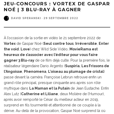
JEU-CONCOURS : VORTEX DE GASPAR
NOÉ | 3 BLU-RAY À GAGNER
DAVID SPERANSKI
·
29 SEPTEMBRE 2022
À l’occasion de la sortie en vidéo le 21 septembre 2022 de
Vortex
de Gaspar Noé (
Seul contre tous
,
Irréversible
,
Enter
the void
,
Love
)
chez Wild Side Vidéo,
MovieRama est
heureux de s’associer avec l’éditeur pour vous faire
gagner 3 Blu-ray
de ce film déjà culte. Pour la première fois, le
réalisateur légendaire Dario Argento (
Suspiria
,
Les Frissons de
l’Angoisse
,
Phenomena
,
L’oiseau au plumage de cristal
)
passe devant la caméra. Françoise Lebrun retrouve enfin un
grand rôle principal, presque cinquante ans après son rôle
mythique dans
La Maman et la Putain
de Jean Eustache. Enfin
Alex Lutz (
Catherine et Liliane
, deux Molière de l’Humour),
après avoir remporté le César du meilleur acteur en 2019,
surprend en fils tourmenté et attentionné de ce couple à la
dérive. Au-delà de la provocation, Gaspar Noé surprend là où