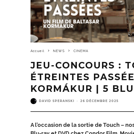
Accueil
NEWS
CINEMA
JEU-CONCOURS : T
ÉTREINTES PASSÉ
KORMÁKUR | 5 BL
DAVID SPERANSKI
·
26 DÉCEMBRE 2025
A l’occasion de la sortie de Touch – n
Blu-ray et DVD chez Condor Film, Movie