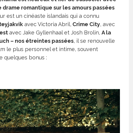
e ce drame romantique sur les amours passées
r est un cinéaste islandais qui a connu
Reyjakvik
avec Victoria Abril,
Crime City
, avec
est
avec Jake Gyllenhaal et Josh Brolin,
A la
uch – nos étreintes passées
, il se renouvelle
lm le plus personnel et intime, souvent
e quelques bonus :