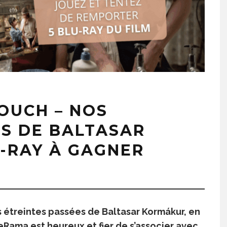
OUCH – NOS
ES DE BALTASAR
U-RAY À GAGNER
os étreintes passées de Baltasar Kormákur, en
Rama est heureux et fier de s’associer avec