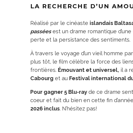
LA RECHERCHE D’UN AMO
Réalisé par le cinéaste
islandais Balta
passées
est un drame romantique d’une g
perte et la persistance des sentiments.
À travers le voyage d’un vieil homme pa
plus tôt, le film célèbre la force des lie
frontières.
Émouvant et universel,
il a 
Cabourg
et au
Festival international d
Pour gagner 5 Blu-ray
de ce drame sent
coeur et fait du bien en cette fin d’année, 
2026 inclus
. N’hésitez pas!