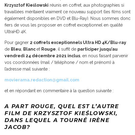
Krzysztof Kieślowski
réunis en coffret, aux photographies si
travaillées méritaient vraiment ce nouveau support (les films sont
également disponibles en DVD et Blu-Ray). Nous sommes donc
fiers de vous les proposer en coffret exceptionnel en qualité
UltraHD 4K.
Pour gagner
2 coffrets exceptionnels Ultra HD 4K/Blu-ray
de
Bleu
,
Blanc
et
Rouge
, il suffit de
participer jusqu’au
vendredi 24 décembre 2021 inclus
, en nous faisant parvenir
vos coordonnées (mail / téléphone / nom et prénom) à
l’adresse mail suivante :
movierama.redaction@gmail.com
et en répondant en commentaire à la question suivante :
A PART ROUGE, QUEL EST L’AUTRE
FILM DE KRZYSZTOF
KIEŚLOWSKI
,
DANS LEQUEL A TOURNÉ IRÈNE
JACOB?