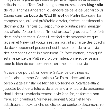
hallucinante de Tom Cruise en gourou du sexe dans
Magnolia
de Paul Thomas Anderson, ou encore de celle de Leonardo Di
Caprio dans
Le Loup de Wall Street
de Martin Scorsese. La
comparaison, qu’il est préférable d’éviter, s’effectue tristement au
détriment du Français qui s’époumone pourtant sans ménager
ses efforts. L’ensemble du film est brossé à gros traits, à renforts
de clichés atterrants. Certes il est facile de percevoir ce que
Gozlan et Niney ont voulu faire : un portrait à charge des coachs
de développement personnel qui finissent par détruire la vie
des personnes dont ils s’occupent. En l’occurrence, l’ambiguïté
est maintenue car Matt se croit bien intentionné et pense agir
pour le bien de ces personnes, en améliorant leur vie.
A travers ce portrait, on devine l’influence de cinéastes
américains comme Coppola ou De Palma décrivant un
personnage à l’instar de Michael Corleone ou Scarface allant
jusqu’au bout de la folie et de la paranoia, entouré de personnes
dont il détruit involontairement la vie (son fan, sa femme, son
frère, son chauffeur). Malheureusement Gozlan et Niney
substituent une avalanche de clichés au contexte documentaire