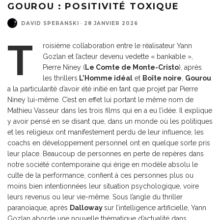
GOUROU : POSITIVITÉ TOXIQUE
DAVID SPERANSKI
·
28 JANVIER 2026
T
roisième collaboration entre le réalisateur Yann
Gozlan et l’acteur devenu vedette « bankable »,
Pierre Niney (
Le Comte de Monte-Cristo
), après
les thrillers
L’Homme idéal
et
Boîte noire
,
Gourou
a la particularité d’avoir été initié en tant que projet par Pierre
Niney lui-même. C’est en effet lui portant le même nom de
Mathieu Vasseur dans les trois films qui en a eu l’idée. Il explique
y avoir pensé en se disant que, dans un monde où les politiques
et les religieux ont manifestement perdu de leur influence, les
coachs en développement personnel ont en quelque sorte pris
leur place. Beaucoup de personnes en perte de repères dans
notre société contemporaine qui érige en modèle absolu le
culte de la performance, confient à ces personnes plus ou
moins bien intentionnées leur situation psychologique, voire
leurs revenus ou leur vie-même. Sous l’angle du thriller
paranoïaque, après
Dalloway
sur l’intelligence artificielle, Yann
Gozlan aborde une nouvelle thématique d’actualité dans