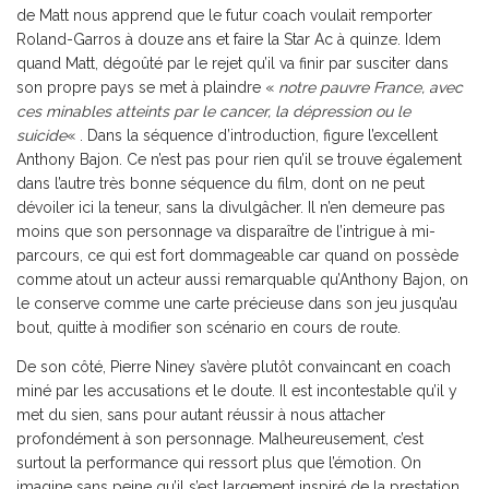
de Matt nous apprend que le futur coach voulait remporter
Roland-Garros à douze ans et faire la Star Ac à quinze. Idem
quand Matt, dégoûté par le rejet qu’il va finir par susciter dans
son propre pays se met à plaindre «
notre pauvre France, avec
ces minables atteints par le cancer, la dépression ou le
suicide
« . Dans la séquence d’introduction, figure l’excellent
Anthony Bajon. Ce n’est pas pour rien qu’il se trouve également
dans l’autre très bonne séquence du film, dont on ne peut
dévoiler ici la teneur, sans la divulgâcher. Il n’en demeure pas
moins que son personnage va disparaître de l’intrigue à mi-
parcours, ce qui est fort dommageable car quand on possède
comme atout un acteur aussi remarquable qu’Anthony Bajon, on
le conserve comme une carte précieuse dans son jeu jusqu’au
bout, quitte à modifier son scénario en cours de route.
De son côté, Pierre Niney s’avère plutôt convaincant en coach
miné par les accusations et le doute. Il est incontestable qu’il y
met du sien, sans pour autant réussir à nous attacher
profondément à son personnage. Malheureusement, c’est
surtout la performance qui ressort plus que l’émotion. On
imagine sans peine qu’il s’est largement inspiré de la prestation