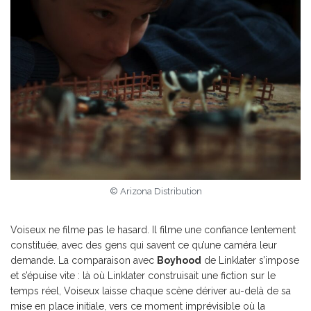
© Arizona Distribution
Voiseux ne filme pas le hasard. Il filme une confiance lentement
constituée, avec des gens qui savent ce qu’une caméra leur
demande. La comparaison avec
Boyhood
de Linklater s’impose
et s’épuise vite : là où Linklater construisait une fiction sur le
temps réel, Voiseux laisse chaque scène dériver au-delà de sa
mise en place initiale, vers ce moment imprévisible où la