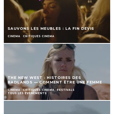
SAUVONS LES MEUBLES : LA FIN DEVIS
CINEMA
CRITIQUES CINEMA
THE NEW WEST : HISTOIRES DES
BADLANDS — COMMENT ÊTRE UNE FEMME
CINEMA
CRITIQUES CINEMA
FESTIVALS
TOUS LES ÉVÈNEMENTS