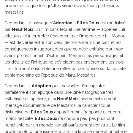
prometteuse que lorsqu’elles vivaient avec leurs partenaires
masculins.
Cependant, le passage d’
Adoption
à
Elles Deux
est médiatisé
par
Neuf Mois
, un film dans lequel une femme — appelée Juli
elle aussi et interprétée également par l’impeccable Lili Monori
— est déchirée entre son désir de romance, d’une part, et les
conséquences insupportables que ce désir entraîne pour son
avenir professionnel, d’autre part. Même si les personnages et
les détails de l’intrigue ne coïncident pas entièrement, les trois
films forment ensemble une réflexion composée sur la société
contemporaine de l’époque de Márta Mészáros.
Cependant, si
Adoption
peut se vanter d’encapsuler
parfaitement son époque dans une cinématographie très
esthétisée et lapidaire, et si
Neuf Mois
incarne habilement
l’héritage documentaire de Mészáros, la caractéristique
distinctive de
Elles Deux
apparaît moins frappante et encore
moins radicale.
Elles Deux
ne choque pas, pas plus qu’il
n’enchante par un monde narratif parfaitement construit. Le film
propose plutôt une issue — à la fois à la crise générationnelle et