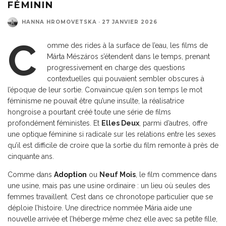
FÉMININ
HANNA HROMOVETSKA
·
27 JANVIER 2026
C
omme des rides à la surface de l’eau, les films de
Márta Mészáros s’étendent dans le temps, prenant
progressivement en charge des questions
contextuelles qui pouvaient sembler obscures à
l’époque de leur sortie. Convaincue qu’en son temps le mot
féminisme ne pouvait être qu’une insulte, la réalisatrice
hongroise a pourtant créé toute une série de films
profondément féministes. Et
Elles Deux
, parmi d’autres, offre
une optique féminine si radicale sur les relations entre les sexes
qu’il est difficile de croire que la sortie du film remonte à près de
cinquante ans.
Comme dans
Adoption
ou
Neuf Mois
, le film commence dans
une usine, mais pas une usine ordinaire : un lieu où seules des
femmes travaillent. C’est dans ce chronotope particulier que se
déploie l’histoire. Une directrice nommée Mária aide une
nouvelle arrivée et l’héberge même chez elle avec sa petite fille,