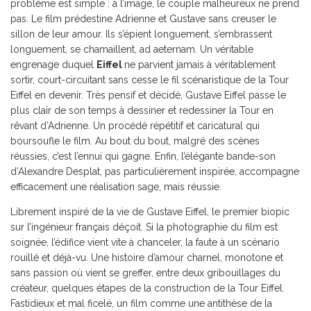
problème est simple : à l’image, le couple malheureux ne prend
pas. Le film prédestine Adrienne et Gustave sans creuser le
sillon de leur amour. Ils s’épient longuement, s’embrassent
longuement, se chamaillent, ad aeternam. Un véritable
engrenage duquel
Eiffel
ne parvient jamais à véritablement
sortir, court-circuitant sans cesse le fil scénaristique de la Tour
Eiffel en devenir. Très pensif et décidé, Gustave Eiffel passe le
plus clair de son temps à dessiner et redessiner la Tour en
rêvant d’Adrienne. Un procédé répétitif et caricatural qui
boursoufle le film. Au bout du bout, malgré des scènes
réussies, c’est l’ennui qui gagne. Enfin, l’élégante bande-son
d’Alexandre Desplat, pas particulièrement inspirée, accompagne
efficacement une réalisation sage, mais réussie.
Librement inspiré de la vie de Gustave Eiffel, le premier biopic
sur l’ingénieur français déçoit. Si la photographie du film est
soignée, l’édifice vient vite à chanceler, la faute à un scénario
rouillé et déjà-vu. Une histoire d’amour charnel, monotone et
sans passion où vient se greffer, entre deux gribouillages du
créateur, quelques étapes de la construction de la Tour Eiffel.
Fastidieux et mal ficelé, un film comme une antithèse de la