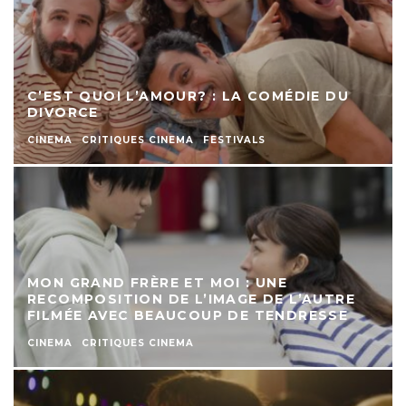
C’EST QUOI L’AMOUR? : LA COMÉDIE DU
DIVORCE
CINEMA
CRITIQUES CINEMA
FESTIVALS
MON GRAND FRÈRE ET MOI : UNE
RECOMPOSITION DE L’IMAGE DE L’AUTRE
FILMÉE AVEC BEAUCOUP DE TENDRESSE
CINEMA
CRITIQUES CINEMA