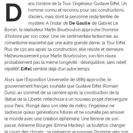
D
ans l’ombre de la Tour, l’ingénieur Gustave Eiffel. Un
homme connu et reconnu pour ses constructions
d’aciers, mais dont la personne reste teintée de
mystère. A l’instar de
De Gaulle
de Gabriel Le
Bomin, le réalisateur Martin Bourboulon approche l’homme
d’histoire par son cœur. Une vie sentimentale fantasmée, au
romantisme exacerbé par une autre grande dame, la Tour Eiffel.
Plus de 130 ans après sa construction, elle résiste et demeure.
Malheureusement pour Martin Bourboulon, son film n’aura
probablement pas la même longévité : déséquilibré, sans relief,
répétitif,
Eiffel
semble déjà d’un autre temps.
Alors que l’Exposition Universelle de 1889 approche, le
gouvernement français souhaite que Gustave Eiffel (Romain
Duris), au sommet de sa carrière après la construction de la
Statue de la Liberté, réfléchisse à un nouveau projet d’envergure
pour Paris. Plongé dans son idée de métro, l’ingénieur ne
s’adresse qu’aux générations futures et ne souhaite pas amuser
le monde avec une création éphémère. Une femme de son
passé, Adrienne Bourgès (Emma Mackey), va toutefois changer
le cours des choses : sa présence va pousser l’homme vers son