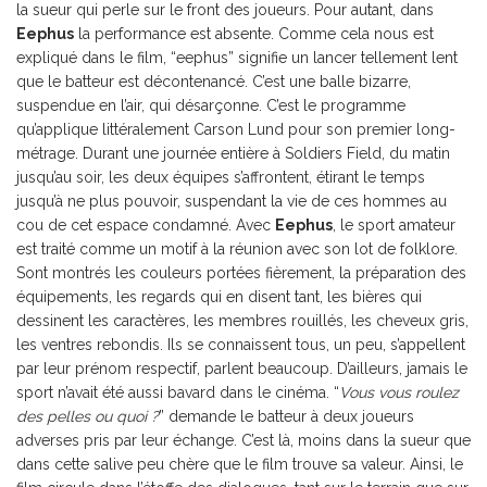
la sueur qui perle sur le front des joueurs. Pour autant, dans
Eephus
la performance est absente. Comme cela nous est
expliqué dans le film, “eephus” signifie un lancer tellement lent
que le batteur est décontenancé. C’est une balle bizarre,
suspendue en l’air, qui désarçonne. C’est le programme
qu’applique littéralement Carson Lund pour son premier long-
métrage. Durant une journée entière à Soldiers Field, du matin
jusqu’au soir, les deux équipes s’affrontent, étirant le temps
jusqu’à ne plus pouvoir, suspendant la vie de ces hommes au
cou de cet espace condamné. Avec
Eephus
, le sport amateur
est traité comme un motif à la réunion avec son lot de folklore.
Sont montrés les couleurs portées fièrement, la préparation des
équipements, les regards qui en disent tant, les bières qui
dessinent les caractères, les membres rouillés, les cheveux gris,
les ventres rebondis. Ils se connaissent tous, un peu, s’appellent
par leur prénom respectif, parlent beaucoup. D’ailleurs, jamais le
sport n’avait été aussi bavard dans le cinéma. “
Vous vous roulez
des pelles ou quoi ?
” demande le batteur à deux joueurs
adverses pris par leur échange. C’est là, moins dans la sueur que
dans cette salive peu chère que le film trouve sa valeur. Ainsi, le