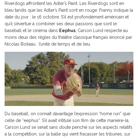
Riverdogs affrontent les Adler’s Paint. Les Riverdogs sont en
bleu tandis que les Adler’s Paint sont en rouge. Franny indique la
date du jour : le 16 octobre. S’il est profondément américain et
qu’il s’évertue à combiner ses deux passions que sont le
baseball et le cinéma dans
Eephus
, Carson Lund respecte au
moins deux des règles du théâtre classique français énoncé par
Nicolas Boileau : l’unité de temps et de lieu.
Du baseball, on connaît davantage l’expression “home run” que
celle de “eephus”. S’il avait intitulé son film de cette manière-là,
Carson Lund se serait sans doute penché sur les aspects relatifs
à la compétition, sur la balle qui vient fracasser les tribunes, sur