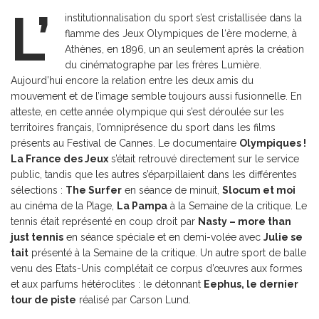
L’
institutionnalisation du sport s’est cristallisée dans la
flamme des Jeux Olympiques de l‘ère moderne, à
Athènes, en 1896, un an seulement après la création
du cinématographe par les frères Lumière.
Aujourd’hui encore la relation entre les deux amis du
mouvement et de l’image semble toujours aussi fusionnelle. En
atteste, en cette année olympique qui s’est déroulée sur les
territoires français, l’omniprésence du sport dans les films
présents au Festival de Cannes. Le documentaire
Olympiques !
La France des Jeux
s’était retrouvé directement sur le service
public, tandis que les autres s’éparpillaient dans les différentes
sélections :
The Surfer
en séance de minuit,
Slocum et moi
au cinéma de la Plage,
La Pampa
à la Semaine de la critique. Le
tennis était représenté en coup droit par
Nasty – more than
just tennis
en séance spéciale et en demi-volée avec
Julie se
tait
présenté à la Semaine de la critique. Un autre sport de balle
venu des Etats-Unis complétait ce corpus d’œuvres aux formes
et aux parfums hétéroclites : le détonnant
Eephus, le dernier
tour de piste
réalisé par Carson Lund.