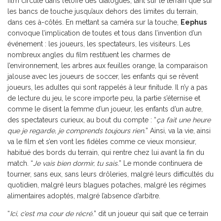
film circule dans l’étoffe des dialogues, tant sur le terrain que sur
les bancs de touche jusqu’aux dehors des limites du terrain,
dans ces à-côtés. En mettant sa caméra sur la touche,
Eephus
convoque l’implication de toutes et tous dans l’invention d’un
événement : les joueurs, les spectateurs, les visiteurs. Les
nombreux angles du film restituent les charmes de
l’environnement, les arbres aux feuilles orange, la comparaison
jalouse avec les joueurs de soccer, les enfants qui se rêvent
joueurs, les adultes qui sont rappelés à leur finitude. Il n’y a pas
de lecture du jeu, le score importe peu, la partie s’éternise et
comme le disent la femme d’un joueur, les enfants d’un autre,
des spectateurs curieux, au bout du compte : “
ça fait une heure
que je regarde, je comprends toujours rien.
” Ainsi, va la vie, ainsi
va le film et s’en vont les fidèles comme ce vieux monsieur,
habitué des bords du terrain, qui rentre chez lui avant la fin du
match. “
Je vais bien dormir, tu sais.
” Le monde continuera de
tourner, sans eux, sans leurs drôleries, malgré leurs difficultés du
quotidien, malgré leurs blagues potaches, malgré les régimes
alimentaires adoptés, malgré l’absence d’arbitre.
“
Ici, c’est ma cour de récré.
” dit un joueur qui sait que ce terrain