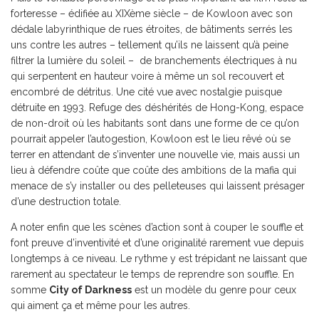
forteresse – édifiée au XIXème siècle – de Kowloon avec son
dédale labyrinthique de rues étroites, de bâtiments serrés les
uns contre les autres – tellement qu’ils ne laissent qu’à peine
filtrer la lumière du soleil – de branchements électriques à nu
qui serpentent en hauteur voire à même un sol recouvert et
encombré de détritus. Une cité vue avec nostalgie puisque
détruite en 1993. Refuge des déshérités de Hong-Kong, espace
de non-droit où les habitants sont dans une forme de ce qu’on
pourrait appeler l’autogestion, Kowloon est le lieu rêvé où se
terrer en attendant de s’inventer une nouvelle vie, mais aussi un
lieu à défendre coûte que coûte des ambitions de la mafia qui
menace de s’y installer ou des pelleteuses qui laissent présager
d’une destruction totale.
A noter enfin que les scènes d’action sont à couper le souffle et
font preuve d’inventivité et d’une originalité rarement vue depuis
longtemps à ce niveau. Le rythme y est trépidant ne laissant que
rarement au spectateur le temps de reprendre son souffle. En
somme
City of Darkness
est un modèle du genre pour ceux
qui aiment ça et même pour les autres.