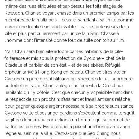
même des rues étriquées et par-dessus les toits étagés de
Kowloon, Chan se voyant chassé dans un premier temps par les
membres de la mafia puis – ceux-ci s’arrêtant à sa limite comme
devant une frontière infranchissable – par les défenseurs de la
cité et plus particulièrement par un certain Shin. Chasse à
l’homme dont l’intensité donne tout de suite son ton au film.
Mais Chan sera bien vite adopté par les habitants de la cité-
forteresse et mis sous la protection de Cyclone – chef de la
Citadelle et barbier de son état – et de ses sbires. Réfugié
orphelin arrivé à Hong-Kong en bateau, Chan voit très vite en
Cyclone un père de substitution qui s’occupe de lui, lui procure
un toit et un travail. Chan s’intègre facilement à la Cité et aux
habitants qu’il y côtoie. C’est que chacun y vit paisiblement dans
le respect de son prochain, s’affairant et travaillant sans relâche
pour gagner quelque argent nécessaire à sa propre subsistance.
Cyclone veille et ses ange-gardiens s’exécutent comme lorsqu’il
s’agit de donner une correction à un homme qui se permet de
battre les femmes. Histoire que la paix et une bonne ambiance
règne au sein de la ville. C’est-à-dire que Seo Chang nous