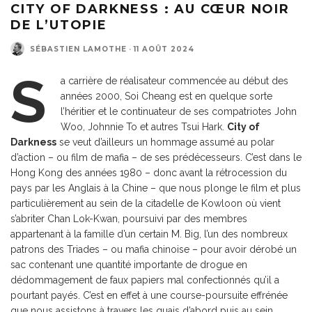
CITY OF DARKNESS : AU CŒUR NOIR
DE L’UTOPIE
SÉBASTIEN LAMOTHE
·
11 AOÛT 2024
S
a carrière de réalisateur commencée au début des
années 2000, Soi Cheang est en quelque sorte
l’héritier et le continuateur de ses compatriotes John
Woo, Johnnie To et autres Tsui Hark.
City of
Darkness
se veut d’ailleurs un hommage assumé au polar
d’action – ou film de mafia – de ses prédécesseurs. C’est dans le
Hong Kong des années 1980 – donc avant la rétrocession du
pays par les Anglais à la Chine – que nous plonge le film et plus
particulièrement au sein de la citadelle de Kowloon où vient
s’abriter Chan Lok-Kwan, poursuivi par des membres
appartenant à la famille d’un certain M. Big, l’un des nombreux
patrons des Triades – ou mafia chinoise – pour avoir dérobé un
sac contenant une quantité importante de drogue en
dédommagement de faux papiers mal confectionnés qu’il a
pourtant payés. C’est en effet à une course-poursuite effrénée
que nous assistons à travers les quais d’abord puis au sein