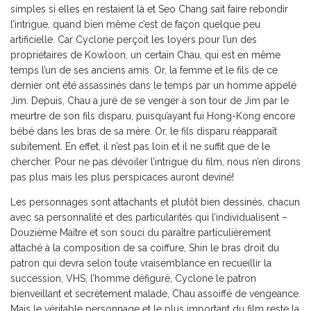
simples si elles en restaient là et Seo Chang sait faire rebondir
l’intrigue, quand bien même c’est de façon quelque peu
artificielle. Car Cyclone perçoit les loyers pour l’un des
propriétaires de Kowloon, un certain Chau, qui est en même
temps l’un de ses anciens amis. Or, la femme et le fils de ce
dernier ont été assassinés dans le temps par un homme appelé
Jim. Depuis, Chau a juré de se venger à son tour de Jim par le
meurtre de son fils disparu, puisqu’ayant fui Hong-Kong encore
bébé dans les bras de sa mère. Or, le fils disparu réapparaît
subitement. En effet, il n’est pas loin et il ne suffit que de le
chercher. Pour ne pas dévoiler l’intrigue du film, nous n’en dirons
pas plus mais les plus perspicaces auront deviné!
Les personnages sont attachants et plutôt bien dessinés, chacun
avec sa personnalité et des particularités qui l’individualisent –
Douzième Maître et son souci du paraître particulièrement
attaché à la composition de sa coiffure, Shin le bras droit du
patron qui devra selon toute vraisemblance en recueillir la
succession, VHS, l’homme défiguré, Cyclone le patron
bienveillant et secrètement malade, Chau assoiffé de vengeance.
Mais le véritable personnage et le plus important du film reste la