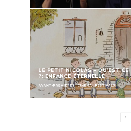
LE PETIT NICOLAS – QU’EST C
?: ENFANCE ÉTERNELLE
AVANT-PREMIERES
CINEMA
FESTIVALS