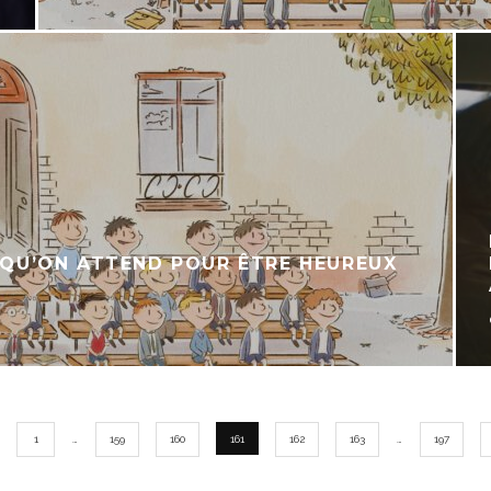
E QU’ON ATTEND POUR ÊTRE HEUREUX
1
…
159
160
161
162
163
…
197