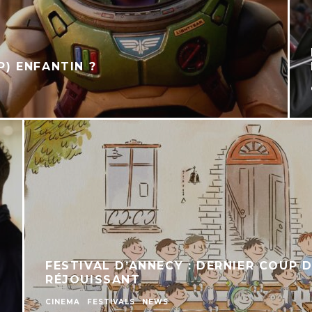
P) ENFANTIN ?
FESTIVAL D’ANNECY : DERNIER COUP 
RÉJOUISSANT
CINEMA
FESTIVALS
NEWS