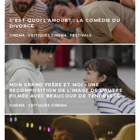
C’EST QUOI L’AMOUR? : LA COMÉDIE DU
DIVORCE
CINEMA
CRITIQUES CINEMA
FESTIVALS
MON GRAND FRÈRE ET MOI : UNE
RECOMPOSITION DE L’IMAGE DE L’AUTRE
FILMÉE AVEC BEAUCOUP DE TENDRESSE
CINEMA
CRITIQUES CINEMA