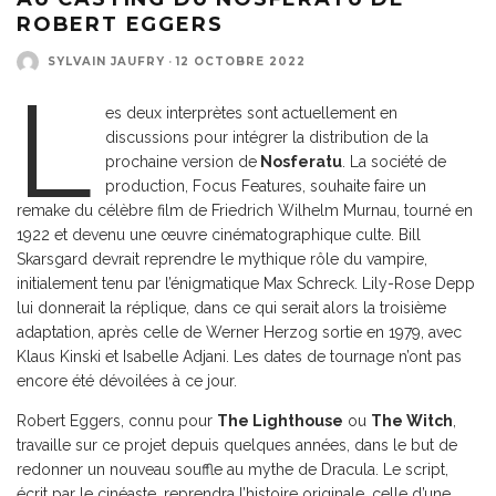
ROBERT EGGERS
SYLVAIN JAUFRY
·
12 OCTOBRE 2022
L
es deux interprètes sont actuellement en
discussions pour intégrer la distribution de la
prochaine version de
Nosferatu
. La société de
production, Focus Features, souhaite faire un
remake du célèbre film de Friedrich Wilhelm Murnau, tourné en
1922 et devenu une œuvre cinématographique culte. Bill
Skarsgard devrait reprendre le mythique rôle du vampire,
initialement tenu par l’énigmatique Max Schreck. Lily-Rose Depp
lui donnerait la réplique, dans ce qui serait alors la troisième
adaptation, après celle de Werner Herzog sortie en 1979, avec
Klaus Kinski et Isabelle Adjani. Les dates de tournage n’ont pas
encore été dévoilées à ce jour.
Robert Eggers, connu pour
The Lighthouse
ou
The Witch
,
travaille sur ce projet depuis quelques années, dans le but de
redonner un nouveau souffle au mythe de Dracula. Le script,
écrit par le cinéaste, reprendra l’histoire originale, celle d’une