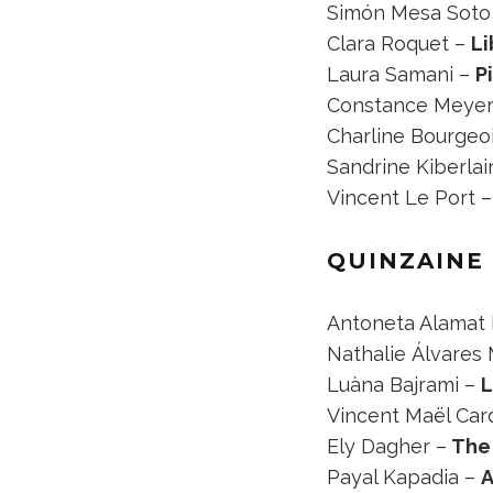
Simón Mesa Soto
Clara Roquet –
Li
Laura Samani –
P
Constance Meye
Charline Bourgeo
Sandrine Kiberlai
Vincent Le Port 
QUINZAINE
Antoneta Alamat 
Nathalie Álvares
Luàna Bajrami –
L
Vincent Maël Ca
Ely Dagher –
The 
Payal Kapadia –
A