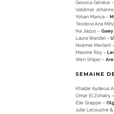
Gessica Généus 
Valdimar Jóhann
Yohan Manca –
M
Teodora Ana Miha
Na Jiazuo –
Gaey 
Laura Wandel –
U
Noémie Merlant 
Maxime Roy –
Le
Wen Shipei –
Are
SEMAINE DE
Khadar Ayderus 
Omar El Zohairy 
Elie Grappe –
Ol
Julie Lecoustre 