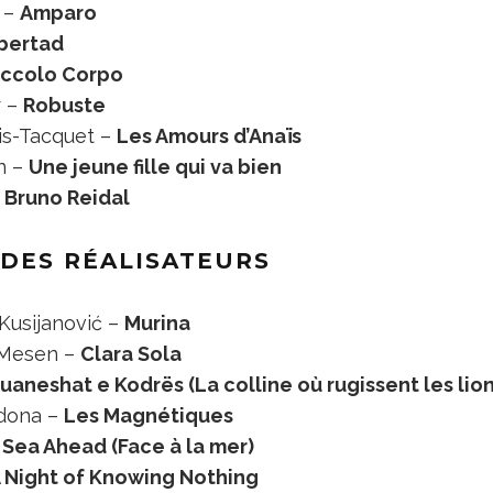
 –
Amparo
bertad
iccolo Corpo
r –
Robuste
is-Tacquet –
Les Amours d’Anaïs
n –
Une jeune fille qui va bien
–
Bruno Reidal
 DES RÉALISATEURS
Kusijanović –
Murina
 Mesen –
Clara Sola
uaneshat e Kodrës (La colline où rugissent les lio
rdona –
Les Magnétiques
Sea Ahead (Face à la mer)
 Night of Knowing Nothing