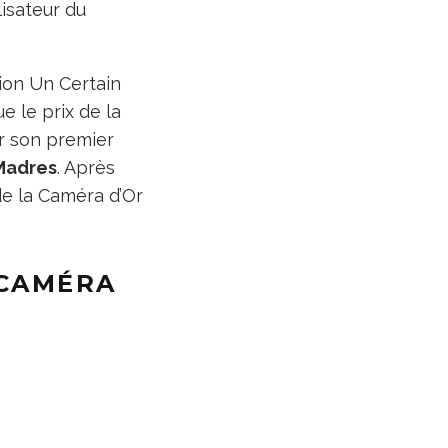
isateur du
tion Un Certain
e le prix de la
ur son premier
Madres
. Après
de la Caméra d’Or
 CAMÉRA