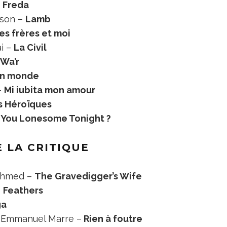
–
Freda
sson –
Lamb
es frères et moi
i –
La Civil
Wa’r
n monde
–
Mi iubita mon amour
s Héroïques
 You Lonesome Tonight ?
 LA CRITIQUE
Ahmed –
The Gravedigger’s Wife
–
Feathers
ga
& Emmanuel Marre –
Rien à foutre