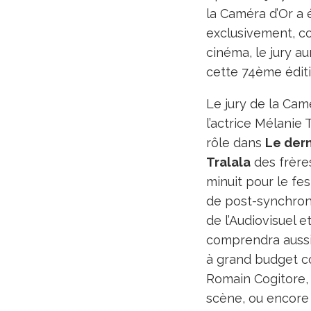
la Caméra d’Or a 
exclusivement, co
cinéma, le jury au
cette 74ème éditi
Le jury de la Cam
l’actrice Mélanie 
rôle dans
Le dern
Tralala
des frère
minuit pour le fes
de post-synchroni
de l’Audiovisuel e
comprendra aussi 
à grand budget
Romain Cogitore, 
scène, ou encore 