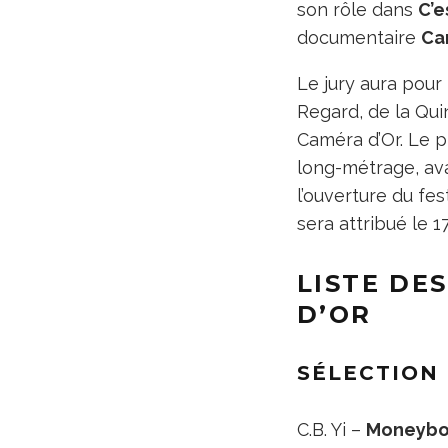
son rôle dans
C’e
documentaire
Ca
Le jury aura pour 
Regard, de la Quin
Caméra d’Or. Le pr
long-métrage, ava
l’ouverture du fest
sera attribué le 17
LISTE DE
D’OR
SÉLECTION 
C.B. Yi –
Moneybo