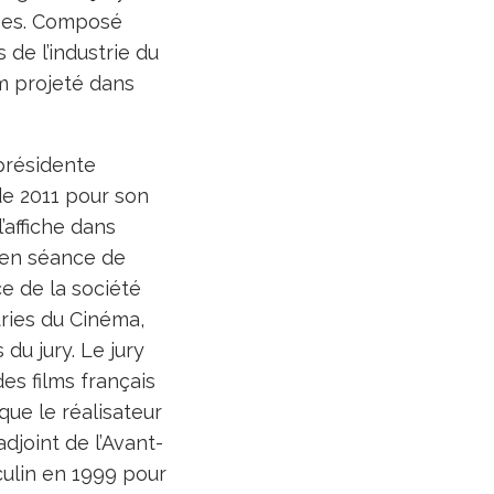
nnes. Composé
 de l’industrie du
lm projeté dans
présidente
 de 2011 pour son
’affiche dans
 en séance de
ce de la société
tries du Cinéma,
du jury. Le jury
es films français
que le réalisateur
djoint de l’Avant-
culin en 1999 pour