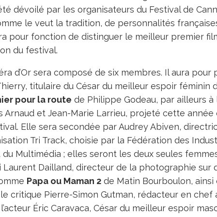
été dévoilé par les organisateurs du Festival de Ca
mme le veut la tradition, de personnalités françaises
ra pour fonction de distinguer le meilleur premier fi
on du festival.
éra d’Or sera composé de six membres. Il aura pour 
Thierry, titulaire du César du meilleur espoir féminin
ier pour la route
de Philippe Godeau, par ailleurs à l
s Arnaud et Jean-Marie Larrieu, projeté cette année
tival. Elle sera secondée par Audrey Abiven, directri
sation Tri Track, choisie par la Fédération des Indus
t du Multimédia ; elles seront les deux seules femmes 
Laurent Dailland, directeur de la photographie sur d
 comme
Papa ou Maman 2
de Matin Bourboulon, ainsi 
le critique Pierre-Simon Gutman, rédacteur en chef a
l’acteur Éric Caravaca, César du meilleur espoir mas