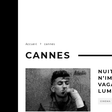
Accueil
cannes
CANNES
NUI
N’I
VAG
LUM
CINEMA