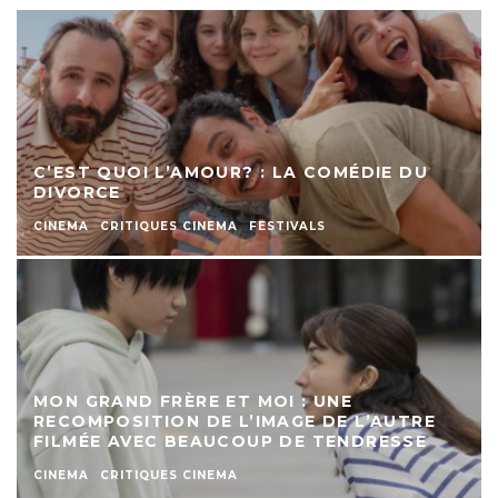
C’EST QUOI L’AMOUR? : LA COMÉDIE DU
DIVORCE
CINEMA
CRITIQUES CINEMA
FESTIVALS
MON GRAND FRÈRE ET MOI : UNE
RECOMPOSITION DE L’IMAGE DE L’AUTRE
FILMÉE AVEC BEAUCOUP DE TENDRESSE
CINEMA
CRITIQUES CINEMA