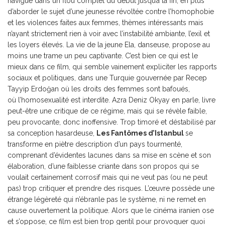
navigue dans un flou complet du début jusqu’à la fin, en plus
d’aborder le sujet d’une jeunesse révoltée contre l’homophobie
et les violences faites aux femmes, thèmes intéressants mais
n’ayant strictement rien à voir avec l’instabilité ambiante, l’exil et
les loyers élevés. La vie de la jeune Ela, danseuse, propose au
moins une trame un peu captivante. C’est bien ce qui est le
mieux dans ce film, qui semble vainement expliciter les rapports
sociaux et politiques, dans une Turquie gouvernée par Recep
Tayyip Erdoğan où les droits des femmes sont bafoués,
où l’homosexualité est interdite. Azra Deniz Okyay en parle, livre
peut-être une critique de ce régime, mais qui se révèle faible,
peu provocante, donc inoffensive. Trop timoré et déstabilisé par
sa conception hasardeuse,
Les Fantômes d’Istanbul
se
transforme en piètre description d’un pays tourmenté,
comprenant d’évidentes lacunes dans sa mise en scène et son
élaboration, d’une faiblesse criante dans son propos qui se
voulait certainement corrosif mais qui ne veut pas (ou ne peut
pas) trop critiquer et prendre des risques. L’œuvre possède une
étrange légèreté qui n’ébranle pas le système, ni ne remet en
cause ouvertement la politique. Alors que le cinéma iranien ose
et s’oppose, ce film est bien trop gentil pour provoquer quoi