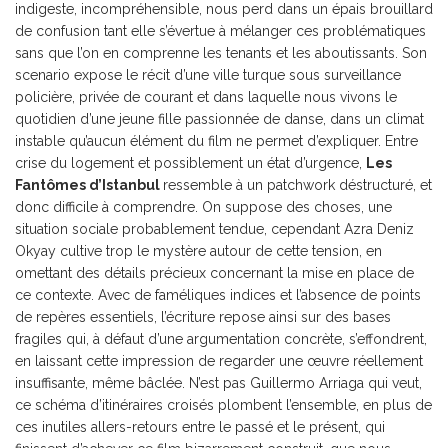
indigeste, incompréhensible, nous perd dans un épais brouillard
de confusion tant elle s’évertue à mélanger ces problématiques
sans que l’on en comprenne les tenants et les aboutissants. Son
scenario expose le récit d’une ville turque sous surveillance
policière, privée de courant et dans laquelle nous vivons le
quotidien d’une jeune fille passionnée de danse, dans un climat
instable qu’aucun élément du film ne permet d’expliquer. Entre
crise du logement et possiblement un état d’urgence,
Les
Fantômes d’Istanbul
ressemble à un patchwork déstructuré, et
donc difficile à comprendre. On suppose des choses, une
situation sociale probablement tendue, cependant Azra Deniz
Okyay cultive trop le mystère autour de cette tension, en
omettant des détails précieux concernant la mise en place de
ce contexte. Avec de faméliques indices et l’absence de points
de repères essentiels, l’écriture repose ainsi sur des bases
fragiles qui, à défaut d’une argumentation concrète, s’effondrent,
en laissant cette impression de regarder une œuvre réellement
insuffisante, même bâclée. N’est pas Guillermo Arriaga qui veut,
ce schéma d’itinéraires croisés plombent l’ensemble, en plus de
ces inutiles allers-retours entre le passé et le présent, qui