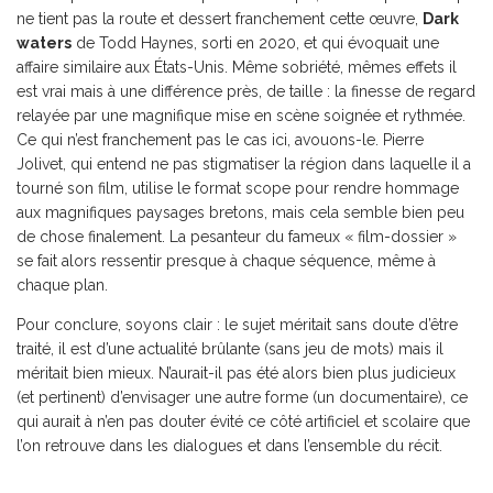
ne tient pas la route et dessert franchement cette œuvre,
Dark
waters
de Todd Haynes, sorti en 2020, et qui évoquait une
affaire similaire aux États-Unis. Même sobriété, mêmes effets il
est vrai mais à une différence près, de taille : la finesse de regard
relayée par une magnifique mise en scène soignée et rythmée.
Ce qui n’est franchement pas le cas ici, avouons-le. Pierre
Jolivet, qui entend ne pas stigmatiser la région dans laquelle il a
tourné son film, utilise le format scope pour rendre hommage
aux magnifiques paysages bretons, mais cela semble bien peu
de chose finalement. La pesanteur du fameux « film-dossier »
se fait alors ressentir presque à chaque séquence, même à
chaque plan.
Pour conclure, soyons clair : le sujet méritait sans doute d’être
traité, il est d’une actualité brûlante (sans jeu de mots) mais il
méritait bien mieux. N’aurait-il pas été alors bien plus judicieux
(et pertinent) d’envisager une autre forme (un documentaire), ce
qui aurait à n’en pas douter évité ce côté artificiel et scolaire que
l’on retrouve dans les dialogues et dans l’ensemble du récit.