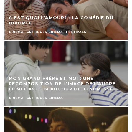
C’EST QUOI L’AMOUR? : LA COMÉDIE DU
DIVORCE
CINEMA
CRITIQUES CINEMA
FESTIVALS
MON GRAND FRÈRE ET MOI : UNE
RECOMPOSITION DE L’IMAGE DE L’AUTRE
FILMÉE AVEC BEAUCOUP DE TENDRESSE
CINEMA
CRITIQUES CINEMA