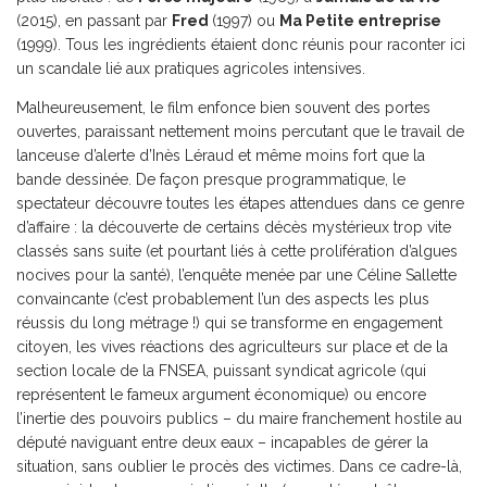
(2015), en passant par
Fred
(1997) ou
Ma Petite entreprise
(1999). Tous les ingrédients étaient donc réunis pour raconter ici
un scandale lié aux pratiques agricoles intensives.
Malheureusement, le film enfonce bien souvent des portes
ouvertes, paraissant nettement moins percutant que le travail de
lanceuse d’alerte d’Inès Léraud et même moins fort que la
bande dessinée. De façon presque programmatique, le
spectateur découvre toutes les étapes attendues dans ce genre
d’affaire : la découverte de certains décès mystérieux trop vite
classés sans suite (et pourtant liés à cette prolifération d’algues
nocives pour la santé), l’enquête menée par une Céline Sallette
convaincante (c’est probablement l’un des aspects les plus
réussis du long métrage !) qui se transforme en engagement
citoyen, les vives réactions des agriculteurs sur place et de la
section locale de la FNSEA, puissant syndicat agricole (qui
représentent le fameux argument économique) ou encore
l’inertie des pouvoirs publics – du maire franchement hostile au
député naviguant entre deux eaux – incapables de gérer la
situation, sans oublier le procès des victimes. Dans ce cadre-là,