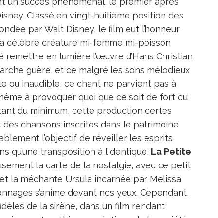
tint un succès phénoménal, le premier après
sney. Classé en vingt-huitième position des
ondée par Walt Disney, le film eut l’honneur
 la célèbre créature mi-femme mi-poisson
remettre en lumière l’œuvre d’Hans Christian
arche guère, et ce malgré les sons mélodieux
e ou inaudible, ce chant ne parvient pas à
i même à provoquer quoi que ce soit de fort ou
tant du minimum, cette production certes
c des chansons inscrites dans le patrimoine
lement l’objectif de réveiller les esprits
ns qu’une transposition à l’identique,
La
Petite
ement la carte de la nostalgie, avec ce petit
, et la méchante Ursula incarnée par Melissa
sonnages s’anime devant nos yeux. Cependant,
fidèles de la sirène, dans un film rendant