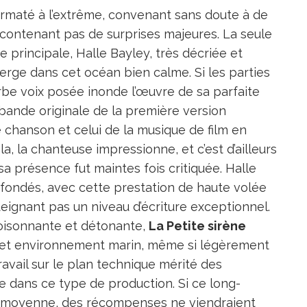
formaté à l’extrême, convenant sans doute à de
 contenant pas de surprises majeures. La seule
ce principale, Halle Bayley, très décriée et
rge dans cet océan bien calme. Si les parties
be voix posée inonde l’œuvre de sa parfaite
la bande originale de la première version
 chanson et celui de la musique de film en
, la chanteuse impressionne, et c’est d’ailleurs
e sa présence fut maintes fois critiquée. Halle
fondés, avec cette prestation de haute volée
tteignant pas un niveau d’écriture exceptionnel.
 foisonnante et détonante,
La Petite sirène
 cet environnement marin, même si légèrement
ravail sur le plan technique mérité des
e dans ce type de production. Si ce long-
e moyenne, des récompenses ne viendraient