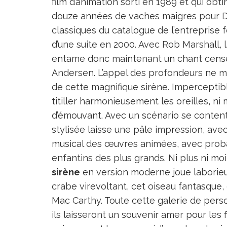
film d’animation sorti en 1989 et qui ob
douze années de vaches maigres pour Di
classiques du catalogue de l’entreprise f
d’une suite en 2000. Avec Rob Marshall,
entame donc maintenant un chant censé 
Andersen. L’appel des profondeurs ne m
de cette magnifique sirène. Imperceptibl
titiller harmonieusement les oreilles, n
d’émouvant. Avec un scénario se conten
stylisée laisse une pâle impression, ave
musical des œuvres animées, avec probab
enfantins des plus grands. Ni plus ni moi
sirène
en version moderne joue laborieus
crabe virevoltant, cet oiseau fantasque
Mac Carthy. Toute cette galerie de per
ils laisseront un souvenir amer pour les 