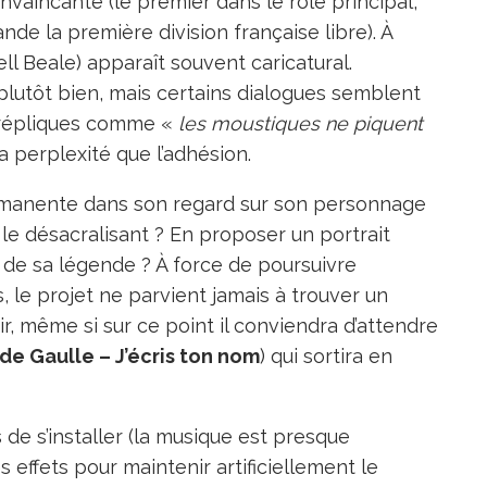
vaincante (le premier dans le rôle principal,
de la première division française libre). À
sell Beale) apparaît souvent caricatural.
plutôt bien, mais certains dialogues semblent
s répliques comme «
les moustiques ne piquent
 perplexité que l’adhésion.
permanente dans son regard sur son personnage
 le désacralisant ? En proposer un portrait
n de sa légende ? À force de poursuivre
, le projet ne parvient jamais à trouver un
ir, même si sur ce point il conviendra d’attendre
 de Gaulle – J’écris ton nom
) qui sortira en
ps de s’installer (la musique est presque
 effets pour maintenir artificiellement le