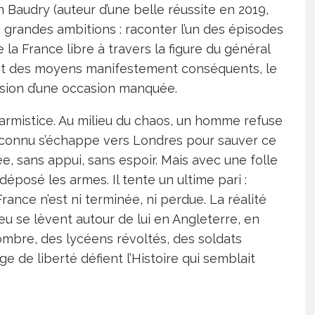
 Baudry (auteur d’une belle réussite en 2019,
de grandes ambitions : raconter l’un des épisodes
de la France libre à travers la figure du général
 et des moyens manifestement conséquents, le
ession d’une occasion manquée.
l’armistice. Au milieu du chaos, un homme refuse
inconnu s’échappe vers Londres pour sauver ce
rmée, sans appui, sans espoir. Mais avec une folle
 déposé les armes. Il tente un ultime pari :
ance n’est ni terminée, ni perdue. La réalité
peu se lèvent autour de lui en Angleterre, en
’ombre, des lycéens révoltés, des soldats
ge de liberté défient l’Histoire qui semblait