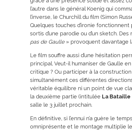
grâce à une présence solide et assez con
l’autre dans le général Koenig qui comman
l’inverse, le Churchill du film (Simon Rus
Quelques touches d’ironie fonctionnent 
sortis d’une parodie ou d’un sketch. De
pas de Gaulle
» provoquent davantage la
Le film souffre aussi d’une hésitation 
principal. Veut-il humaniser de Gaulle en
critique ? Ou participer à la constructio
simultanément ces différentes directions
véritable équilibre ni un point de vue cla
la deuxième partie (intitulée
La Bataille
salle le 3 juillet prochain.
En définitive, si l’ennui n’a guère le tem
omniprésente et le montage multiplie les