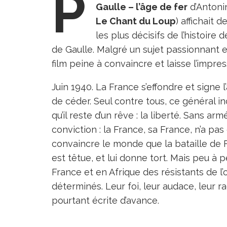
P
Gaulle – l’âge de fer
d’Antonin
Le Chant du Loup
) affichait 
les plus décisifs de l’histoire 
de Gaulle. Malgré un sujet passionnant
film peine à convaincre et laisse l’impr
Juin 1940. La France s’effondre et signe 
de céder. Seul contre tous, ce général 
qu’il reste d’un rêve : la liberté. Sans a
conviction : la France, sa France, n’a pas
convaincre le monde que la bataille de Fr
est têtue, et lui donne tort. Mais peu à 
France et en Afrique des résistants de l
déterminés. Leur foi, leur audace, leur ra
pourtant écrite d’avance.