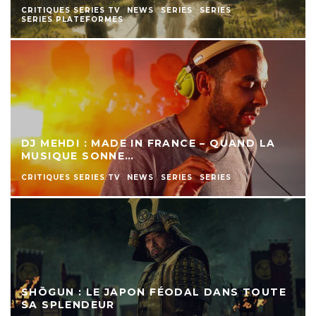
CRITIQUES SERIES TV
NEWS
SERIES
SERIES
SERIES PLATEFORMES
DJ MEHDI : MADE IN FRANCE – QUAND LA
MUSIQUE SONNE…
CRITIQUES SERIES TV
NEWS
SERIES
SERIES
SHŌGUN : LE JAPON FÉODAL DANS TOUTE
SA SPLENDEUR