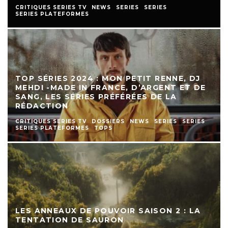
CRITIQUES SERIES TV
NEWS
SERIES
SERIES
SERIES PLATEFORMES
TOP SÉRIES 2024 : MON PETIT RENNE, DJ
MEHDI -MADE IN FRANCE, D’ARGENT ET DE
SANG, LES SÉRIES PRÉFÉRÉES DE LA
RÉDACTION
CRITIQUES SERIES TV
DOSSIERS
NEWS
SERIES
SERIES
SERIES PLATEFORMES
TOPS
LES ANNEAUX DE POUVOIR SAISON 2 : LA
TENTATION DE SAURON