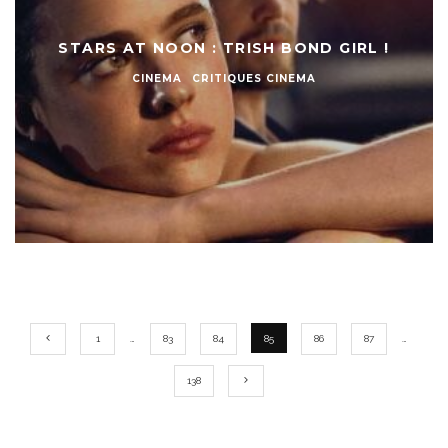
STARS AT NOON : TRISH BOND GIRL !
CINEMA
CRITIQUES CINEMA
1
…
83
84
85
86
87
…
138