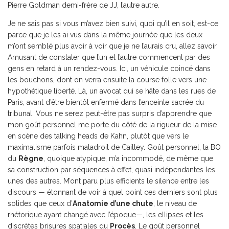
Pierre Goldman demi-frère de JJ, l’autre autre.
Je ne sais pas si vous m’avez bien suivi, quoi qu’il en soit, est-ce
parce que je les ai vus dans la même journée que les deux
m’ont semblé plus avoir à voir que je ne l’aurais cru, allez savoir.
Amusant de constater que l’un et l’autre commencent par des
gens en retard à un rendez-vous. Ici, un véhicule coincé dans
les bouchons, dont on verra ensuite la course folle vers une
hypothétique liberté. Là, un avocat qui se hâte dans les rues de
Paris, avant d’être bientôt enfermé dans l’enceinte sacrée du
tribunal. Vous ne serez peut-être pas surpris d’apprendre que
mon goût personnel me porte du côté de la rigueur de la mise
en scène des talking heads de Kahn, plutôt que vers le
maximalisme parfois maladroit de Cailley. Goût personnel, la BO
du
Règne
, quoique atypique, m’a incommodé, de même que
sa construction par séquences à effet, quasi indépendantes les
unes des autres. M’ont paru plus efficients le silence entre les
discours — étonnant de voir à quel point ces derniers sont plus
solides que ceux d’
Anatomie d’une chute
, le niveau de
rhétorique ayant changé avec l’époque—, les ellipses et les
discrètes brisures spatiales du
Procès
. Le goût personnel