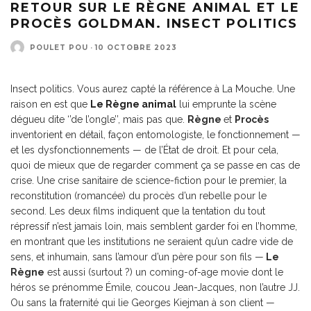
RETOUR SUR LE RÈGNE ANIMAL ET LE
PROCÈS GOLDMAN. INSECT POLITICS
POULET POU
·
10 OCTOBRE 2023
Insect politics. Vous aurez capté la référence à La Mouche. Une
raison en est que
Le Règne animal
lui emprunte la scène
dégueu dite ‘’de l’ongle’’, mais pas que.
Règne
et
Procès
inventorient en détail, façon entomologiste, le fonctionnement —
et les dysfonctionnements — de l’État de droit. Et pour cela,
quoi de mieux que de regarder comment ça se passe en cas de
crise. Une crise sanitaire de science-fiction pour le premier, la
reconstitution (romancée) du procès d’un rebelle pour le
second. Les deux films indiquent que la tentation du tout
répressif n’est jamais loin, mais semblent garder foi en l’homme,
en montrant que les institutions ne seraient qu’un cadre vide de
sens, et inhumain, sans l’amour d’un père pour son fils —
Le
Règne
est aussi (surtout ?) un coming-of-age movie dont le
héros se prénomme Émile, coucou Jean-Jacques, non l’autre JJ.
Ou sans la fraternité qui lie Georges Kiejman à son client —