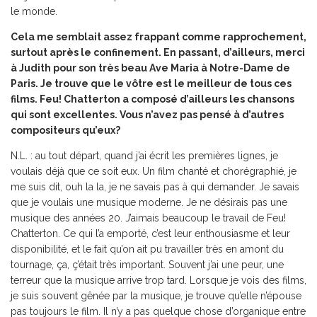
le monde.
Cela me semblait assez frappant comme rapprochement,
surtout après le confinement.
En passant, d’ailleurs, merci
à Judith pour son très beau Ave Maria à Notre-Dame de
Paris.
Je trouve que le vôtre est le meilleur de tous ces
films. Feu! Chatterton a composé d’ailleurs les chansons
qui sont excellentes. Vous n’avez pas pensé à d’autres
compositeurs qu’eux?
N.L. : au tout départ, quand j’ai écrit les premières lignes, je
voulais déjà que ce soit eux. Un film chanté et chorégraphié, je
me suis dit, ouh la la, je ne savais pas à qui demander. Je savais
que je voulais une musique moderne. Je ne désirais pas une
musique des années 20. J’aimais beaucoup le travail de Feu!
Chatterton. Ce qui l’a emporté, c’est leur enthousiasme et leur
disponibilité, et le fait qu’on ait pu travailler très en amont du
tournage, ça, ç’était très important. Souvent j’ai une peur, une
terreur que la musique arrive trop tard. Lorsque je vois des films,
je suis souvent gênée par la musique, je trouve qu’elle n’épouse
pas toujours le film. Il n’y a pas quelque chose d’organique entre