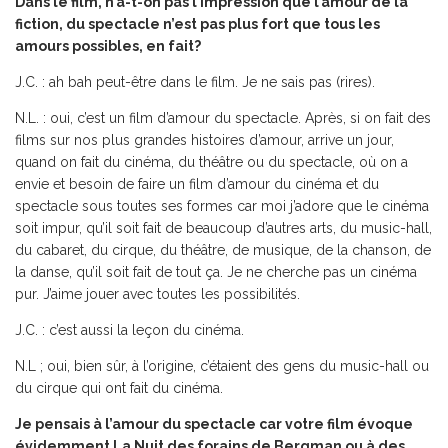
Dans le film, n’a-t-on pas l’impression que l’amour de la
fiction, du spectacle n’est pas plus fort que tous les
amours possibles, en fait?
J.C. : ah bah peut-être dans le film. Je ne sais pas (rires).
N.L. : oui, c’est un film d’amour du spectacle. Après, si on fait des
films sur nos plus grandes histoires d’amour, arrive un jour,
quand on fait du cinéma, du théâtre ou du spectacle, où on a
envie et besoin de faire un film d’amour du cinéma et du
spectacle sous toutes ses formes car moi j’adore que le cinéma
soit impur, qu’il soit fait de beaucoup d’autres arts, du music-hall,
du cabaret, du cirque, du théâtre, de musique, de la chanson, de
la danse, qu’il soit fait de tout ça. Je ne cherche pas un cinéma
pur. J’aime jouer avec toutes les possibilités.
J.C. : c’est aussi la leçon du cinéma.
N.L ; oui, bien sûr, à l’origine, c’étaient des gens du music-hall ou
du cirque qui ont fait du cinéma.
Je pensais à l’amour du spectacle car votre film évoque
évidemment La Nuit des forains de Bergman ou à des