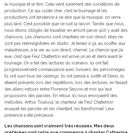
la musique et le film. Cela vient sûrement des conditions de
production. Ce qui coûte cher, c’est le tournage et les
productions ont tendance à se dire que la musique, on verra
plus tard. C’est possible que ce soit la raison. Tandis que nous,
nous étions obligés de travailler en amont parce qu’il y avait des
chansons. Les chansons sont chantées en son direct, elles ne
sont pas réenregistrées en studio. Je tenais à ça, au souffle, aux
maladresses, à la vie, au son direct, charnel. La chance que j’ai
eue, c’est que Feu! Chatterton est arrivé un an et demi avant le
tournage. On a fait des lectures du scénario, ils ont fait
progressivement connaissance avec l’univers, les personnages.
Ils ont suivi tous les castings. Ils ont pensé à Judith et Denis, ils
étaient présents lors des répétitions, lors des lectures, en faisant
des allers-retours entre Florence Seyvos et moi qui leur
proposions des paroles. En retour, ils nous envoyaient des
mélodies, Arthur Touboul, le chanteur de Feu! Chatterton
essayait les paroles en les chantant, les transformait. Leur
présence a été précieuse.
Les chansons sont vraiment très réussies. Mes deux
préférées sont celle que commence à chanter Catherine