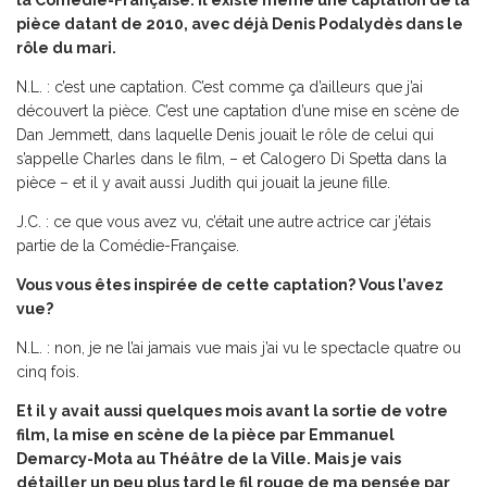
la Comédie-Française. Il existe même une captation de la
pièce datant de 2010, avec déjà Denis Podalydès dans le
rôle du mari.
N.L. : c’est une captation. C’est comme ça d’ailleurs que j’ai
découvert la pièce. C’est une captation d’une mise en scène de
Dan Jemmett, dans laquelle Denis jouait le rôle de celui qui
s’appelle Charles dans le film, – et Calogero Di Spetta dans la
pièce – et il y avait aussi Judith qui jouait la jeune fille.
J.C. : ce que vous avez vu, c’était une autre actrice car j’étais
partie de la Comédie-Française.
Vous vous êtes inspirée de cette captation? Vous l’avez
vue?
N.L. : non, je ne l’ai jamais vue mais j’ai vu le spectacle quatre ou
cinq fois.
Et il y avait aussi quelques mois avant la sortie de votre
film, la mise en scène de la pièce par Emmanuel
Demarcy-Mota au Théâtre de la Ville. Mais je vais
détailler un peu plus tard le fil rouge de ma pensée par