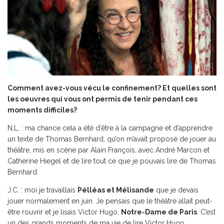
Comment avez-vous vécu le confinement? Et quelles sont
les oeuvres qui vous ont permis de tenir pendant ces
moments difficiles?
N,L. : ma chance cela a été d’être à la campagne et d’apprendre
un texte de Thomas Bernhard, qu’on m’avait proposé de jouer au
théâtre, mis en scène par Alain François, avec André Marcon et
Catherine Hiegel et de lire tout ce que je pouvais lire de Thomas
Bernhard.
J.C. : moi je travaillais
Pélléas et Mélisande
que je devais
jouer normalement en juin. Je pensais que le théâtre allait peut-
être rouvrir et je lisais Victor Hugo,
Notre-Dame de Paris
. C’est
un des grands moments de ma vie de lire Victor Hugo.