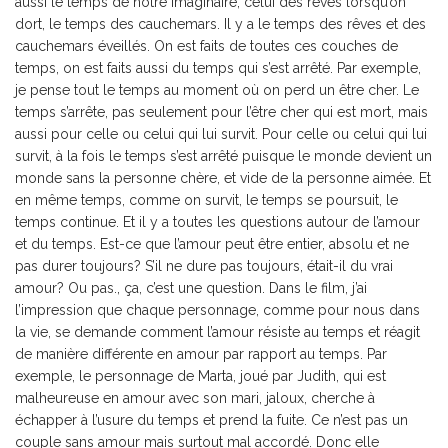
aussi le temps de notre imaginaire, celui des rêves lorsqu’on
dort, le temps des cauchemars. Il y a le temps des rêves et des
cauchemars éveillés. On est faits de toutes ces couches de
temps, on est faits aussi du temps qui s’est arrêté. Par exemple,
je pense tout le temps au moment où on perd un être cher. Le
temps s’arrête, pas seulement pour l’être cher qui est mort, mais
aussi pour celle ou celui qui lui survit. Pour celle ou celui qui lui
survit, à la fois le temps s’est arrêté puisque le monde devient un
monde sans la personne chère, et vide de la personne aimée. Et
en même temps, comme on survit, le temps se poursuit, le
temps continue. Et il y a toutes les questions autour de l’amour
et du temps. Est-ce que l’amour peut être entier, absolu et ne
pas durer toujours? S’il ne dure pas toujours, était-il du vrai
amour? Ou pas., ça, c’est une question. Dans le film, j’ai
l’impression que chaque personnage, comme pour nous dans
la vie, se demande comment l’amour résiste au temps et réagit
de manière différente en amour par rapport au temps. Par
exemple, le personnage de Marta, joué par Judith, qui est
malheureuse en amour avec son mari, jaloux, cherche à
échapper à l’usure du temps et prend la fuite. Ce n’est pas un
couple sans amour mais surtout mal accordé. Donc elle