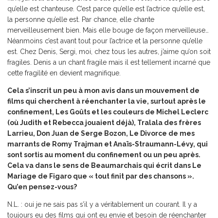
qu’elle est chanteuse. C’est parce qu’elle est l’actrice qu’elle est,
la personne qu’elle est. Par chance, elle chante
merveilleusement bien. Mais elle bouge de façon merveilleuse…
Néanmoins c’est avant tout pour l’actrice et la personne qu’elle
est. Chez Denis, Sergi, moi, chez tous les autres, j’aime qu’on soit
fragiles. Denis a un chant fragile mais il est tellement incarné que
cette fragilité en devient magnifique.
Cela s’inscrit un peu à mon avis dans un mouvement de
films qui cherchent à réenchanter la vie, surtout après le
confinement,
Les Goûts et les couleurs
de Michel Leclerc
(où Judith et Rebecca jouaient déjà),
Tralala
des frères
Larrieu,
Don Juan
de Serge Bozon,
Le Divorce de mes
marrants
de Romy Trajman et Anaïs-Straumann-Lévy, qui
sont sortis au moment du confinement ou un peu après.
Cela va dans le sens de Beaumarchais qui écrit dans Le
Mariage de Figaro que « tout finit par des chansons ».
Qu’en pensez-vous?
N.L. : oui je ne sais pas s’il y a véritablement un courant. Il y a
toujours eu des films qui ont eu envie et besoin de réenchanter